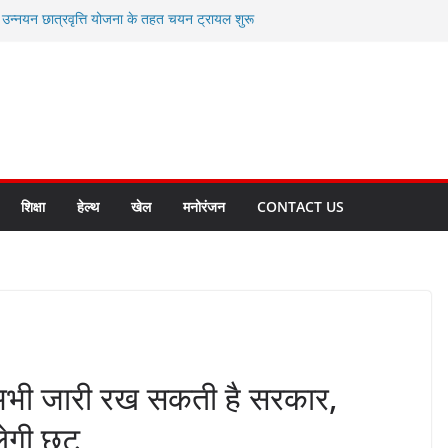
ी उन्नयन छात्रवृत्ति योजना के तहत चयन ट्रायल शुरू
 से स्वास्थ्य मंत्री सुबोध उनियाल व विधायक किशोर
सेप्शन के लिए अल्मोड़ा की गर्विता भाकुनी का
ा आपदा मित्र कैडेट्स का हुआ है चयन
ी सबसे बड़ी ताकत : मुख्यमंत्री पुष्कर सिंह धामी
ाज्य बनाने के संकल्प को करना होगा साकार- मुख्यमंत्री
शिक्षा
हेल्थ
खेल
मनोरंजन
CONTACT US
ो अभी जारी रख सकती है सरकार,
ेगी छूट