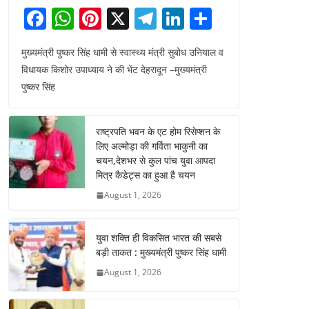
F
W
Pi
X
T
Li
S
a
h
nt
el
n
h
मुख्यमंत्री पुष्कर सिंह धामी से स्वास्थ्य मंत्री सुबोध उनियाल व
c
at
er
e
k
ar
विधायक किशोर उपाध्याय ने की भेंट देहरादून –मुख्यमंत्री
e
s
e
gr
e
e
पुष्कर सिंह
b
A
st
a
dI
o
p
m
n
राष्ट्रपति भवन के एट होम रिसेप्शन के
o
p
लिए अल्मोड़ा की गर्विता भाकुनी का
चयन,देशभर से कुल पांच युवा आपदा
k
मित्र कैडेट्स का हुआ है चयन
August 1, 2026
युवा शक्ति ही विकसित भारत की सबसे
बड़ी ताकत : मुख्यमंत्री पुष्कर सिंह धामी
August 1, 2026