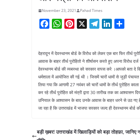
November 23, 2021
Pahad Times
F
W
Pi
X
T
Li
S
a
h
nt
el
n
h
c
at
er
e
k
ar
e
s
e
gr
e
e
देहरादून में देवस्थानम बोर्ड के विरोध को लेकर एक बार फिर तीर्थ पु
b
A
st
a
dI
आवास के बाहर तीर्थ पुरोहितो ने शीर्षासन करते हुए अपना विरोध दर्ज
देवस्थानम बोर्ड की व्यबस्था को सरकार वापस करे ।आपको बता दे क
o
p
m
n
धर्मशाला में आयोजित की गई थी । जिसमें चारों धामों से जुड़ी पंचायत 
o
p
लिया गया कि आगामी 27 नवंबर को चारों धामों के तीर्थ पुरोहित काला 
k
कर रहे तीर्थ पुरोहित को मंत्री द्वारा 30 तारीख तक का आश्वासन द
उनियाल के आश्वासन के बाद उनके आवास के बाहर धरने से उठ गए हैं ती
जा रहा है कि उत्तराखंड में भाजपा सरकार जल्द ही देवस्थानम बोर्ड
बड़ी ख़बर! उत्तराखंड में खिलाड़ियों को बड़ा तोहफ़ा, जानिए 