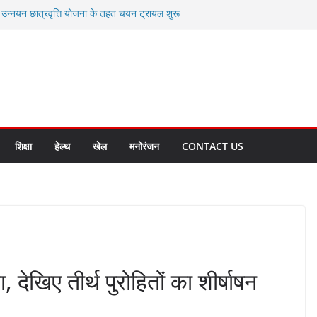
ी उन्नयन छात्रवृत्ति योजना के तहत चयन ट्रायल शुरू
 से स्वास्थ्य मंत्री सुबोध उनियाल व विधायक किशोर
सेप्शन के लिए अल्मोड़ा की गर्विता भाकुनी का
ा आपदा मित्र कैडेट्स का हुआ है चयन
ी सबसे बड़ी ताकत : मुख्यमंत्री पुष्कर सिंह धामी
ाज्य बनाने के संकल्प को करना होगा साकार- मुख्यमंत्री
शिक्षा
हेल्थ
खेल
मनोरंजन
CONTACT US
ा, देखिए तीर्थ पुरोहितों का शीर्षाषन