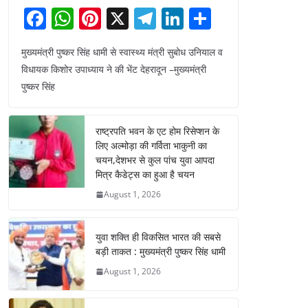
F
W
Pi
X
T
Li
S
a
h
nt
el
n
h
मुख्यमंत्री पुष्कर सिंह धामी से स्वास्थ्य मंत्री सुबोध उनियाल व
c
at
er
e
k
ar
विधायक किशोर उपाध्याय ने की भेंट देहरादून –मुख्यमंत्री
e
s
e
gr
e
e
पुष्कर सिंह
b
A
st
a
dI
o
p
m
n
राष्ट्रपति भवन के एट होम रिसेप्शन के
o
p
लिए अल्मोड़ा की गर्विता भाकुनी का
चयन,देशभर से कुल पांच युवा आपदा
k
मित्र कैडेट्स का हुआ है चयन
August 1, 2026
युवा शक्ति ही विकसित भारत की सबसे
बड़ी ताकत : मुख्यमंत्री पुष्कर सिंह धामी
August 1, 2026