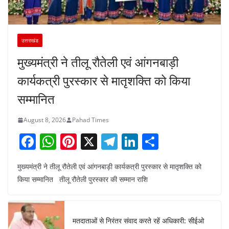
उत्तराखंड
मुख्यमंत्री ने तीलू रौतेली एवं आंगनबाड़ी
कार्यकत्री पुरस्कार से मातृशक्ति को किया
सम्मानित
August 8, 2026
Pahad Times
F
W
Pi
X
T
Li
S
a
h
nt
el
n
h
मुख्यमंत्री ने तीलू रौतेली एवं आंगनबाड़ी कार्यकत्री पुरस्कार से मातृशक्ति को
c
at
er
e
k
ar
किया सम्मानित तीलू रौतेली पुरस्कार की सम्मान राशि
e
s
e
gr
e
e
b
A
st
a
dI
o
p
m
n
मतदाताओं से निरंतर संवाद करते रहें अधिकारी: सीईओ