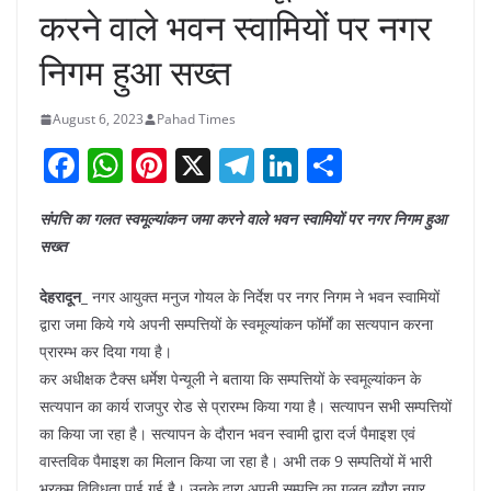
करने वाले भवन स्वामियों पर नगर
निगम हुआ सख्त
August 6, 2023
Pahad Times
F
W
Pi
X
T
Li
S
a
h
nt
el
n
h
संपत्ति का गलत स्वमूल्यांकन जमा करने वाले भवन स्वामियों पर नगर निगम हुआ
c
at
er
e
k
ar
सख्त
e
s
e
gr
e
e
b
A
st
a
dI
देहरादून_
नगर आयुक्त मनुज गोयल के निर्देश पर नगर निगम ने भवन स्वामियों
द्वारा जमा किये गये अपनी सम्पत्तियों के स्वमूल्यांकन फॉर्मों का सत्यपान करना
o
p
m
n
प्रारम्भ कर दिया गया है।
o
p
कर अधीक्षक टैक्स धर्मेश पेन्यूली ने बताया कि सम्पत्तियों के स्वमूल्यांकन के
k
सत्यपान का कार्य राजपुर रोड से प्रारम्भ किया गया है। सत्यापन सभी सम्पत्तियों
का किया जा रहा है। सत्यापन के दौरान भवन स्वामी द्वारा दर्ज पैमाइश एवं
वास्तविक पैमाइश का मिलान किया जा रहा है। अभी तक 9 सम्पतियों में भारी
भरकम विविधता पाई गई है। उनके द्वारा अपनी सम्पत्ति का गलत ब्यौरा नगर