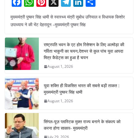
F
W
Pi
X
T
Li
S
a
h
nt
el
n
h
मुख्यमंत्री पुष्कर सिंह धामी से स्वास्थ्य मंत्री सुबोध उनियाल व विधायक किशोर
c
at
er
e
k
ar
उपाध्याय ने की भेंट देहरादून –मुख्यमंत्री पुष्कर सिंह
e
s
e
gr
e
e
b
A
st
a
dI
राष्ट्रपति भवन के एट होम रिसेप्शन के लिए अल्मोड़ा की
o
p
m
n
गर्विता भाकुनी का चयन,देशभर से कुल पांच युवा आपदा
o
p
मित्र कैडेट्स का हुआ है चयन
August 1, 2026
k
युवा शक्ति ही विकसित भारत की सबसे बड़ी ताकत :
मुख्यमंत्री पुष्कर सिंह धामी
August 1, 2026
सिंगल-यूज़ प्लास्टिक मुक्त राज्य बनाने के संकल्प को
करना होगा साकार- मुख्यमंत्री
July 29, 2026