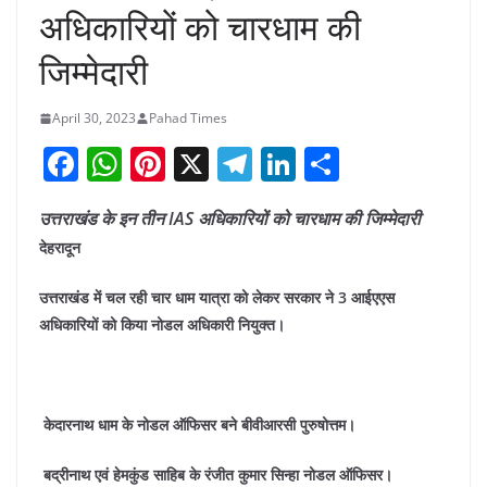
अधिकारियों को चारधाम की
जिम्मेदारी
April 30, 2023
Pahad Times
F
W
Pi
X
T
Li
S
a
h
nt
el
n
h
उत्तराखंड के इन तीन IAS अधिकारियों को चारधाम की जिम्मेदारी
c
at
er
e
k
ar
देहरादून
e
s
e
gr
e
e
b
A
st
a
dI
उत्तराखंड में चल रही चार धाम यात्रा को लेकर सरकार ने 3 आईएएस
अधिकारियों को किया नोडल अधिकारी नियुक्त।
o
p
m
n
o
p
k
केदारनाथ धाम के नोडल ऑफिसर बने बीवीआरसी पुरुषोत्तम।
बद्रीनाथ एवं हेमकुंड साहिब के रंजीत कुमार सिन्हा नोडल ऑफिसर।