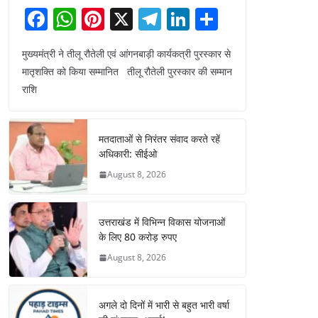
F
W
Pi
X
T
Li
S
a
h
nt
el
n
h
मुख्यमंत्री ने तीलू रौतेली एवं आंगनबाड़ी कार्यकत्री पुरस्कार से
c
at
er
e
k
ar
मातृशक्ति को किया सम्मानित तीलू रौतेली पुरस्कार की सम्मान
e
s
e
gr
e
e
राशि
b
A
st
a
dI
o
p
m
n
मतदाताओं से निरंतर संवाद करते रहें
o
p
अधिकारी: सीईओ
k
August 8, 2026
उत्तराखंड में विभिन्न विकास योजनाओं
के लिए 80 करोड़ रुपए
August 8, 2026
अगले दो दिनों में भारी से बहुत भारी वर्षा