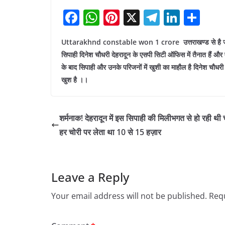
F
W
Pi
X
T
Li
S
a
h
nt
el
n
h
Uttarakhnd constable won 1 crore उत्तराखण्ड से है जहां देहराद
c
at
er
e
k
ar
सिपाही दिनेश चौधरी देहरादून के एसपी सिटी ऑफिस में तैनात हैं और
e
s
e
gr
e
e
के बाद सिपाही और उनके परिजनों में खुशी का माहौल है दिनेश चौधरी 
b
A
st
a
dI
खुश है ।।
o
p
m
n
o
p
शर्मनाक! देहरादून में इस सिपाही की मिलीभगत से हो रही थी च
k
हर चोरी पर लेता था 10 से 15 हज़ार
Leave a Reply
Your email address will not be published.
Requ