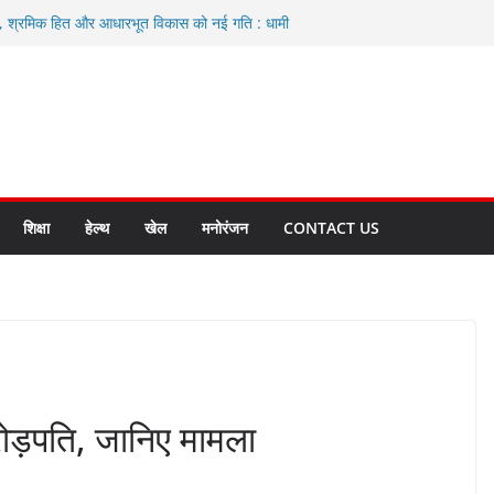
ा, श्रमिक हित और आधारभूत विकास को नई गति : धामी
े
एवं आंगनबाड़ी कार्यकत्री पुरस्कार से मातृशक्ति को किया
द करते रहें अधिकारी: सीईओ
कास योजनाओं के लिए 80 करोड़ रुपए
हुत भारी वर्षा की संभावना, अलर्ट!
शिक्षा
हेल्थ
खेल
मनोरंजन
CONTACT US
करोड़पति, जानिए मामला