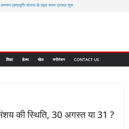
ी उन्नयन छात्रवृत्ति योजना के तहत चयन ट्रायल शुरू
 से स्वास्थ्य मंत्री सुबोध उनियाल व विधायक किशोर
सेप्शन के लिए अल्मोड़ा की गर्विता भाकुनी का
ा आपदा मित्र कैडेट्स का हुआ है चयन
ी सबसे बड़ी ताकत : मुख्यमंत्री पुष्कर सिंह धामी
ाज्य बनाने के संकल्प को करना होगा साकार- मुख्यमंत्री
शिक्षा
हेल्थ
खेल
मनोरंजन
CONTACT US
 संशय की स्थिति, 30 अगस्त या 31 ?