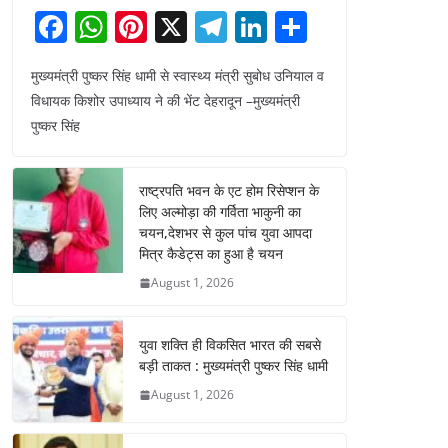
F
W
Pi
X
T
Li
S
a
h
nt
el
n
h
मुख्यमंत्री पुष्कर सिंह धामी से स्वास्थ्य मंत्री सुबोध उनियाल व
c
at
er
e
k
ar
विधायक किशोर उपाध्याय ने की भेंट देहरादून –मुख्यमंत्री
e
s
e
gr
e
e
पुष्कर सिंह
b
A
st
a
dI
o
p
m
n
राष्ट्रपति भवन के एट होम रिसेप्शन के
o
p
लिए अल्मोड़ा की गर्विता भाकुनी का
चयन,देशभर से कुल पांच युवा आपदा
k
मित्र कैडेट्स का हुआ है चयन
August 1, 2026
युवा शक्ति ही विकसित भारत की सबसे
बड़ी ताकत : मुख्यमंत्री पुष्कर सिंह धामी
August 1, 2026