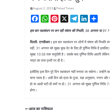
August 2, 2023
Pahad Times
F
W
Pi
X
T
Li
S
a
h
nt
el
n
h
इस बार रक्षाबंधन पर बन रही संशय की स्थिति, 30 अगस्त या 31 ?
c
at
er
e
k
ar
e
s
e
gr
e
e
दिल्ली- एनसीआर।
इस बार रक्षाबंधन पर लोगों में संशय की स्थिति ब
b
A
st
a
dI
वहीं, 31 अगस्त को सुबह कुछ देर के लिए ही पूर्णिमा तिथि है इसलिए 
सुबह 10:58 तक चतुर्दशी है। उसके बाद पूर्णिमा तिथि आएगी लेकिन
o
p
m
n
भद्रा का वास पृथ्वी पर ही है।
o
p
k
इसीलिए इस दिन पूरे दिन रक्षाबंधन नहीं मनाया जा सकेगा। उन्होंने ब
माना जाता है। उसी दिन को व्रत के पूजा, यज्ञ अनुष्ठान, स्नान और द
हो या आधी घटी ही क्यों ना हो। 31 अगस्त को सुबह पूर्णिमा तिथि 7
होगा।
आज का राशिफल