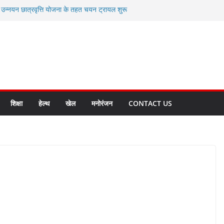
ी उन्नयन छात्रवृत्ति योजना के तहत चयन ट्रायल शुरू
 से स्वास्थ्य मंत्री सुबोध उनियाल व विधायक किशोर
सेप्शन के लिए अल्मोड़ा की गर्विता भाकुनी का
ा आपदा मित्र कैडेट्स का हुआ है चयन
ी सबसे बड़ी ताकत : मुख्यमंत्री पुष्कर सिंह धामी
ाज्य बनाने के संकल्प को करना होगा साकार- मुख्यमंत्री
शिक्षा
हेल्थ
खेल
मनोरंजन
CONTACT US