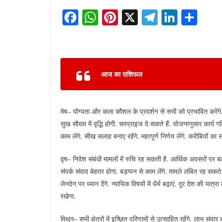
F
W
Pi
X
T
Li
S
a
h
nt
el
n
h
c
at
er
e
k
ar
e
s
e
gr
e
e
आज का राशिफल
b
A
st
a
dI
o
p
m
n
o
p
मेष– योग्यता और कला कौशल के प्रदर्शन से सभी को प्रभावित करेंगे. स
k
सुख सौख्य में वृद्धि होगी. सरप्राइज दे सकते हैं. योजनानुसार कार्य गत
काम लेंगे. सीख सलाह बनाए रहेंगे. महत्पूर्ण निर्णय लेंगे. करीबियों का 
वृष– निवेश संबंधी मामलों में रुचि रह सकती है. आर्थिक अवसरों पर बल बना
संपर्क संवाद बेहतर होगा. बड़प्पन से काम लेंगे. मामले लंबित रह सकते है
लेनदेन पर ध्यान देंगे. न्यायिक विषयों में धैर्य बढ़ाएं. दूर देश की यात
रखेगा.
मिथुन– सभी क्षेत्रों में इच्छित परिणामों से उत्साहित रहेंगे. लाभ संवार 