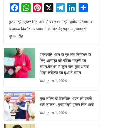
F
W
Pi
X
T
Li
S
a
h
nt
el
n
h
मुख्यमंत्री पुष्कर सिंह धामी से स्वास्थ्य मंत्री सुबोध उनियाल व
c
at
er
e
k
ar
विधायक किशोर उपाध्याय ने की भेंट देहरादून –मुख्यमंत्री
e
s
e
gr
e
e
पुष्कर सिंह
b
A
st
a
dI
o
p
m
n
राष्ट्रपति भवन के एट होम रिसेप्शन के
o
p
लिए अल्मोड़ा की गर्विता भाकुनी का
चयन,देशभर से कुल पांच युवा आपदा
k
मित्र कैडेट्स का हुआ है चयन
August 1, 2026
युवा शक्ति ही विकसित भारत की सबसे
बड़ी ताकत : मुख्यमंत्री पुष्कर सिंह धामी
August 1, 2026