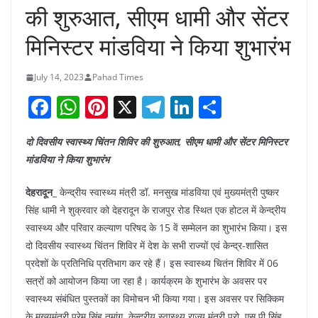
की शुरुआत, सीएम धामी और सेंटर
मिनिस्टर मांडविया ने किया शुभारंभ
July 14, 2023
Pahad Times
F
W
Pi
X
T
Li
S
a
h
nt
el
n
h
दो दिवसीय स्वास्थ्य चिंतन शिविर की शुरुआत, सीएम धामी और सेंटर मिनिस्टर
c
at
er
e
k
ar
मांडविया ने किया शुभारंभ
e
s
e
gr
e
e
b
A
st
a
dI
देहरादून_
केन्द्रीय स्वास्थ्य मंत्री डॉ. मनसुख मांडविया एवं मुख्यमंत्री पुष्कर
सिंह धामी ने शुक्रवार को देहरादून के राजपुर रोड स्थित एक होटल में केन्द्रीय
o
p
m
n
स्वास्थ्य और परिवार कल्याण परिषद के 15 वें सम्मेलन का शुभारंभ किया। इस
o
p
दो दिवसीय स्वास्थ्य चिंतन शिविर में देश के सभी राज्यों एवं केन्द्र-शासित
k
प्रदेशों के प्रतिनिधि प्रतिभाग कर रहे हैं। इस स्वास्थ्य चितंन शिविर में 06
सत्रों को आयोजन किया जा रहा है। कार्यक्रम के शुभारंभ के अवसर पर
स्वास्थ्य संबंधित पुस्तकों का विमोचन भी किया गया। इस अवसर पर सिक्किम
के मुख्यमंत्री प्रेम सिंह तमांग, केन्द्रीय स्वास्थ्य राज्य मंत्री प्रो. एस.पी.सिंह