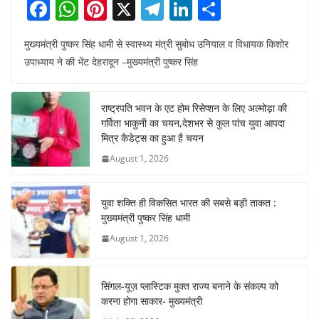
F
W
Pi
X
T
Li
S
a
h
nt
el
n
h
मुख्यमंत्री पुष्कर सिंह धामी से स्वास्थ्य मंत्री सुबोध उनियाल व विधायक किशोर
c
at
er
e
k
ar
उपाध्याय ने की भेंट देहरादून –मुख्यमंत्री पुष्कर सिंह
e
s
e
gr
e
e
b
A
st
a
dI
राष्ट्रपति भवन के एट होम रिसेप्शन के लिए अल्मोड़ा की
o
p
m
n
गर्विता भाकुनी का चयन,देशभर से कुल पांच युवा आपदा
o
p
मित्र कैडेट्स का हुआ है चयन
August 1, 2026
k
युवा शक्ति ही विकसित भारत की सबसे बड़ी ताकत :
मुख्यमंत्री पुष्कर सिंह धामी
August 1, 2026
सिंगल-यूज़ प्लास्टिक मुक्त राज्य बनाने के संकल्प को
करना होगा साकार- मुख्यमंत्री