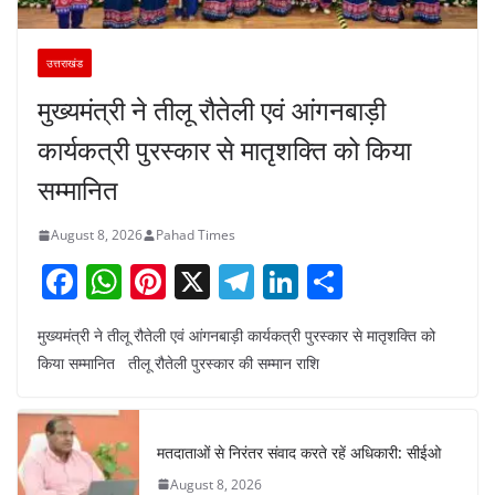
उत्तराखंड
मुख्यमंत्री ने तीलू रौतेली एवं आंगनबाड़ी
कार्यकत्री पुरस्कार से मातृशक्ति को किया
सम्मानित
August 8, 2026
Pahad Times
F
W
Pi
X
T
Li
S
a
h
nt
el
n
h
मुख्यमंत्री ने तीलू रौतेली एवं आंगनबाड़ी कार्यकत्री पुरस्कार से मातृशक्ति को
c
at
er
e
k
ar
किया सम्मानित तीलू रौतेली पुरस्कार की सम्मान राशि
e
s
e
gr
e
e
b
A
st
a
dI
o
p
m
n
मतदाताओं से निरंतर संवाद करते रहें अधिकारी: सीईओ
o
p
August 8, 2026