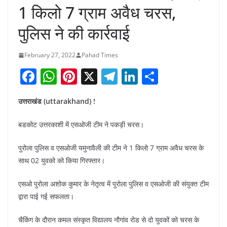
1 किलो 7 ग्राम अवैध चरस,
पुलिस ने की कार्रवाई
February 27, 2022
Pahad Times
F
W
Pi
X
T
Li
S
a
h
nt
el
n
h
उत्तराखंड (uttarakhand) !
c
at
er
e
k
ar
e
s
e
gr
e
e
बडकोट उत्तरकाशी में एसओजी टीम ने पकड़ी चरस।
b
A
st
a
dI
पुरोला पुलिस व एसओजी यमुनावैली की टीम ने 1 किलो 7 ग्राम अवैध चरस के
o
p
m
n
साथ 02 युवको को किया गिरफ्तार।
o
p
एसओ पुरोला अशोक कुमार के नेतृत्व में पुरोला पुलिस व एसओजी की संयुक्त टीम
k
द्वारा पाई गई सफलता।
चैकिंग के दौरान कमल संस्कृत विद्यालय नौगांव रोड से दो युवकों को चरस के