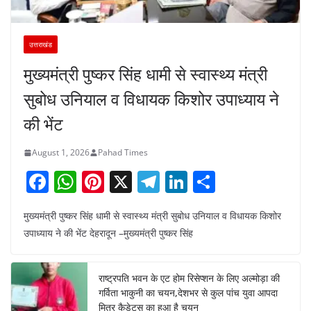
उत्तराखंड
मुख्यमंत्री पुष्कर सिंह धामी से स्वास्थ्य मंत्री
सुबोध उनियाल व विधायक किशोर उपाध्याय ने
की भेंट
August 1, 2026
Pahad Times
F
W
Pi
X
T
Li
S
a
h
nt
el
n
h
मुख्यमंत्री पुष्कर सिंह धामी से स्वास्थ्य मंत्री सुबोध उनियाल व विधायक किशोर
c
at
er
e
k
ar
उपाध्याय ने की भेंट देहरादून –मुख्यमंत्री पुष्कर सिंह
e
s
e
gr
e
e
b
A
st
a
dI
राष्ट्रपति भवन के एट होम रिसेप्शन के लिए अल्मोड़ा की
o
p
m
n
गर्विता भाकुनी का चयन,देशभर से कुल पांच युवा आपदा
मित्र कैडेट्स का हुआ है चयन