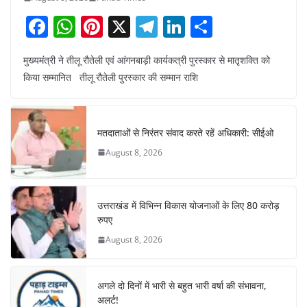
F
W
Pi
X
T
Li
S
a
h
nt
el
n
h
मुख्यमंत्री ने तीलू रौतेली एवं आंगनबाड़ी कार्यकत्री पुरस्कार से मातृशक्ति को
c
at
er
e
k
ar
किया सम्मानित तीलू रौतेली पुरस्कार की सम्मान राशि
e
s
e
gr
e
e
b
A
st
a
dI
o
p
m
n
मतदाताओं से निरंतर संवाद करते रहें अधिकारी: सीईओ
o
p
August 8, 2026
k
उत्तराखंड में विभिन्न विकास योजनाओं के लिए 80 करोड़
रुपए
August 8, 2026
अगले दो दिनों में भारी से बहुत भारी वर्षा की संभावना,
अलर्ट!