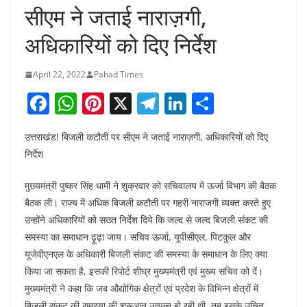
सीएम ने जताई नाराज़गी,
अधिकारियों को दिए निर्देश
April 22, 2022
Pahad Times
F
W
Pi
X
T
Li
S
a
h
nt
el
n
h
उत्तराखंड! बिजली कटौती पर सीएम ने जताई नाराज़गी, अधिकारियों को दिए
c
at
er
e
k
ar
निर्देश
e
s
e
gr
e
e
b
A
st
a
dI
मुख्यमंत्री पुष्कर सिंह धामी ने शुक्रवार को सचिवालय में ऊर्जा विभाग की बैठक
बैठक ली। राज्य में अधिक बिजली कटौती पर गहरी नाराजगी व्यक्त करते हुए
o
p
m
n
उन्होंने अधिकारियों को सख्त निर्देश दिये कि जल्द से जल्द बिजली संकट की
o
p
समस्या का समाधान ढ़ूढ़ा जाय। सचिव ऊर्जा, यूपीसीएल, पिटकुल और
k
यूजेवीएनएल के अधिकारी बिजली संकट की समस्या के समाधान के लिए क्या
किया जा सकता है, इसकी रिपोर्ट शीघ्र मुख्यमंत्री एवं मुख्य सचिव को दें।
मुख्यमंत्री ने कहा कि जब औद्योगिक क्षेत्रों एवं प्रदेश के विभिन्न क्षेत्रों में
बिजली संकट की समस्या की शुरूआत उत्पन्न हो रही थी, तब इसके उचित