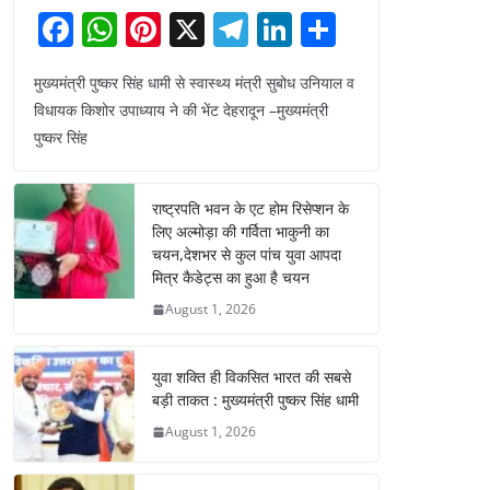
F
W
Pi
X
T
Li
S
a
h
nt
el
n
h
मुख्यमंत्री पुष्कर सिंह धामी से स्वास्थ्य मंत्री सुबोध उनियाल व
c
at
er
e
k
ar
विधायक किशोर उपाध्याय ने की भेंट देहरादून –मुख्यमंत्री
e
s
e
gr
e
e
पुष्कर सिंह
b
A
st
a
dI
o
p
m
n
राष्ट्रपति भवन के एट होम रिसेप्शन के
o
p
लिए अल्मोड़ा की गर्विता भाकुनी का
चयन,देशभर से कुल पांच युवा आपदा
k
मित्र कैडेट्स का हुआ है चयन
August 1, 2026
युवा शक्ति ही विकसित भारत की सबसे
बड़ी ताकत : मुख्यमंत्री पुष्कर सिंह धामी
August 1, 2026