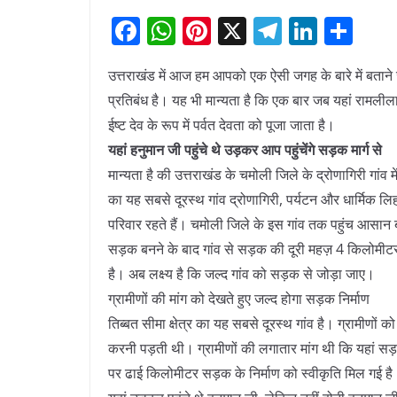
F
W
Pi
X
T
Li
S
a
h
nt
el
n
h
उत्तराखंड में आज हम आपको एक ऐसी जगह के बारे में बताने ज
c
at
er
e
k
ar
प्रतिबंध है। यह भी मान्यता है कि एक बार जब यहां रामलीला
e
s
e
gr
e
e
ईष्ट देव के रूप में पर्वत देवता को पूजा जाता है।
b
A
st
a
dI
यहां हनुमान जी पहुंचे थे उड़कर आप पहुंचेंगे सड़क मार्ग से
o
p
m
n
मान्यता है की उत्तराखंड के चमोली जिले के द्रोणागिरी गांव म
o
p
का यह सबसे दूरस्थ गांव द्रोणागिरी, पर्यटन और धार्मिक लि
k
परिवार रहते हैं। चमोली जिले के इस गांव तक पहुंच आसान 
सड़क बनने के बाद गांव से सड़क की दूरी महज़ 4 किलोमीट
है। अब लक्ष्य है कि जल्द गांव को सड़क से जोड़ा जाए।
ग्रामीणों की मांग को देखते हुए जल्द होगा सड़क निर्माण
तिब्बत सीमा क्षेत्र का यह सबसे दूरस्थ गांव है। ग्रामीणो
करनी पड़ती थी। ग्रामीणों की लगातार मांग थी कि यहां सड
पर ढाई किलोमीटर सड़क के निर्माण को स्वीकृति मिल गई है।