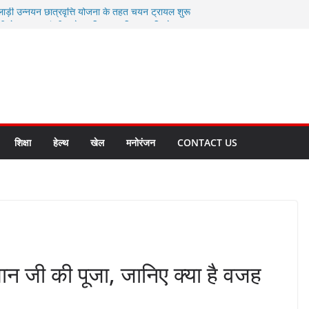
लाड़ी उन्नयन छात्रवृत्ति योजना के तहत चयन ट्रायल शुरू
 धामी से स्वास्थ्य मंत्री सुबोध उनियाल व विधायक किशोर
म रिसेप्शन के लिए अल्मोड़ा की गर्विता भाकुनी का
 युवा आपदा मित्र कैडेट्स का हुआ है चयन
रत की सबसे बड़ी ताकत : मुख्यमंत्री पुष्कर सिंह धामी
क्त राज्य बनाने के संकल्प को करना होगा साकार- मुख्यमंत्री
शिक्षा
हेल्थ
खेल
मनोरंजन
CONTACT US
ुमान जी की पूजा, जानिए क्या है वजह