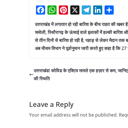
F
W
Pi
X
T
Li
S
a
h
nt
el
n
h
उत्तराखंड में लगातार हो रही बारिश के बीच राहत की खबर है
c
at
er
e
k
ar
चमोली, पिथौरागढ़ के ऊंचाई वाले इलाकों में हल्की बारिश और
e
s
e
gr
e
e
से तीन दिनों से बारिश हो रही है, पहाड़ से लेकर मैदान तक
b
A
st
a
dI
अब मौसम विभाग ने पूर्वानुमान जारी करते हुए कहा है कि 2
o
p
m
n
o
p
उत्तराखंड! कोविड के एक्टिव मामले एक हज़ार से कम, जानिए 
k
की स्थिति
Leave a Reply
Your email address will not be published.
Requ