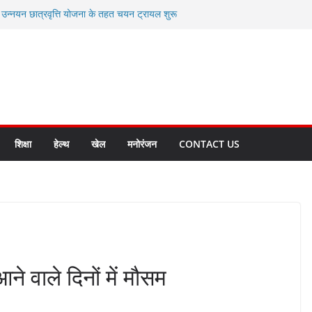
ी उन्नयन छात्रवृत्ति योजना के तहत चयन ट्रायल शुरू
 से स्वास्थ्य मंत्री सुबोध उनियाल व विधायक किशोर
सेप्शन के लिए अल्मोड़ा की गर्विता भाकुनी का
ा आपदा मित्र कैडेट्स का हुआ है चयन
ी सबसे बड़ी ताकत : मुख्यमंत्री पुष्कर सिंह धामी
ाज्य बनाने के संकल्प को करना होगा साकार- मुख्यमंत्री
शिक्षा
हेल्थ
खेल
मनोरंजन
CONTACT US
ने वाले दिनों में मौसम