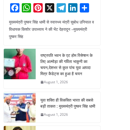
F
W
Pi
X
T
Li
S
a
h
nt
el
n
h
मुख्यमंत्री पुष्कर सिंह धामी से स्वास्थ्य मंत्री सुबोध उनियाल व
c
at
er
e
k
ar
विधायक किशोर उपाध्याय ने की भेंट देहरादून –मुख्यमंत्री
e
s
e
gr
e
e
पुष्कर सिंह
b
A
st
a
dI
o
p
m
n
राष्ट्रपति भवन के एट होम रिसेप्शन के
o
p
लिए अल्मोड़ा की गर्विता भाकुनी का
चयन,देशभर से कुल पांच युवा आपदा
k
मित्र कैडेट्स का हुआ है चयन
August 1, 2026
युवा शक्ति ही विकसित भारत की सबसे
बड़ी ताकत : मुख्यमंत्री पुष्कर सिंह धामी
August 1, 2026