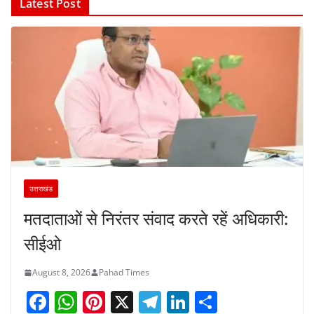
Latest Post
उत्तराखंड
मतदाताओं से निरंतर संवाद करते रहें अधिकारी:
सीईओ
August 8, 2026
Pahad Times
F
W
Pi
X
T
Li
S