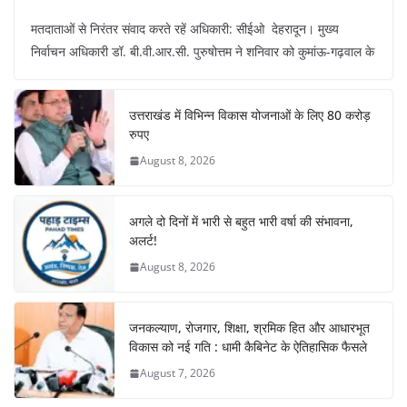
a
h
nt
el
n
h
मतदाताओं से निरंतर संवाद करते रहें अधिकारी: सीईओ देहरादून। मुख्य
c
at
er
e
k
ar
निर्वाचन अधिकारी डॉ. बी.वी.आर.सी. पुरुषोत्तम ने शनिवार को कुमांऊ-गढ़वाल के
e
s
e
gr
e
e
b
A
st
a
dI
उत्तराखंड में विभिन्न विकास योजनाओं के लिए 80 करोड़
o
p
m
n
रुपए
o
p
August 8, 2026
k
अगले दो दिनों में भारी से बहुत भारी वर्षा की संभावना,
अलर्ट!
August 8, 2026
जनकल्याण, रोजगार, शिक्षा, श्रमिक हित और आधारभूत
विकास को नई गति : धामी कैबिनेट के ऐतिहासिक फैसले
August 7, 2026