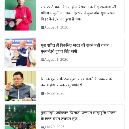
b
A
st
a
dI
राष्ट्रपति भवन के एट होम रिसेप्शन के लिए अल्मोड़ा की
o
p
m
n
गर्विता भाकुनी का चयन,देशभर से कुल पांच युवा आपदा
o
p
मित्र कैडेट्स का हुआ है चयन
August 1, 2026
k
युवा शक्ति ही विकसित भारत की सबसे बड़ी ताकत :
मुख्यमंत्री पुष्कर सिंह धामी
August 1, 2026
सिंगल-यूज़ प्लास्टिक मुक्त राज्य बनाने के संकल्प को
करना होगा साकार- मुख्यमंत्री
July 29, 2026
मुख्यमंत्री उदीयमान खिलाड़ी उन्नयन छात्रवृत्ति योजना
के तहत चयन ट्रायल शुरू
July 29, 2026