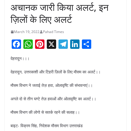
अचानक जारी किया अलर्ट, इन
ज़िलों के लिए अलर्ट
March 19, 2022
Pahad Times
F
W
Pi
X
T
Li
S
a
h
nt
el
n
h
देहरादून।।।
c
at
er
e
k
ar
e
s
e
gr
e
e
देहरादून, उत्तरकाशी और टिहरी ज़िलों के लिए मौसम का अलर्ट।।
b
A
st
a
dI
मौसम विभाग ने जताई तेज़ हवा, ओलावृष्टि की संभावनाएं।।
o
p
m
n
o
p
अगले दो से तीन घण्टे तेज़ हवाओं और ओलावृष्टि का अलर्ट।।
k
मौसम विभाग की लोगो से सतर्क रहने की सलाह।।
बाइट- विक्रम सिंह, निदेशक मौसम विभाग उत्तराखंड