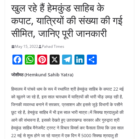
खुल रहे हैं हेमकुंड साहिब के
कपाट, यात्रियों की संख्या की गई
सीमित, जानिए पूरी जानकारी
May 15, 2022
Pahad Times
F
W
Pi
X
T
Li
S
a
h
nt
el
n
h
जोशीमठ (Hemkund Sahib Yatra)
c
at
er
e
k
ar
e
s
e
gr
e
e
हिमालय में पांचवे धाम के रूप में स्थापित श्री हेमकुंड साहिब के कपाट 22 मई
b
A
st
a
dI
को खुलने जा रहे है, इस साल चारधाम में यात्रियों की भारी भीड़ उमड़ रही है,
जिनकी व्यवस्था बनाने में सरकार, प्रसाशन और इससे जुड़े विभागों के पसीने
o
p
m
n
छूट रहे है, हेमकुंड साहिब में भी इस साल भारी मात्रा।में सिक्ख श्रदालुओ की
o
p
आने की संभावना है, इसको देखते हुए उतराखण्ड सरकार और गुरुद्वारा श्री
k
हेमकुंड साहिब मैनेजमेंट ट्रस्ट ने विचार विमर्श कर फैसला लिया कि उस साल
22 मई से शुरू होने जा रहे यात्रा में एक दिन में 5000 सिक्ख श्रदालु ही