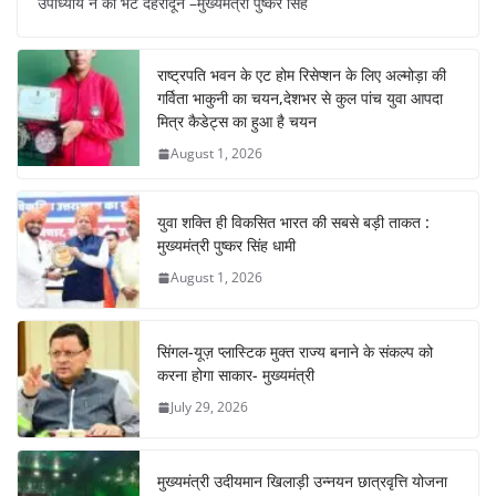
उपाध्याय ने की भेंट देहरादून –मुख्यमंत्री पुष्कर सिंह
e
s
e
gr
e
e
b
A
st
a
dI
राष्ट्रपति भवन के एट होम रिसेप्शन के लिए अल्मोड़ा की
o
p
m
n
गर्विता भाकुनी का चयन,देशभर से कुल पांच युवा आपदा
o
p
मित्र कैडेट्स का हुआ है चयन
August 1, 2026
k
युवा शक्ति ही विकसित भारत की सबसे बड़ी ताकत :
मुख्यमंत्री पुष्कर सिंह धामी
August 1, 2026
सिंगल-यूज़ प्लास्टिक मुक्त राज्य बनाने के संकल्प को
करना होगा साकार- मुख्यमंत्री
July 29, 2026
मुख्यमंत्री उदीयमान खिलाड़ी उन्नयन छात्रवृत्ति योजना