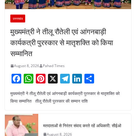
उत्तराखंड
मुख्यमंत्री ने तीलू रौतेली एवं आंगनबाड़ी
कार्यकत्री पुरस्कार से मातृशक्ति को किया
सम्मानित
August 8, 2026
Pahad Times
F
W
Pi
X
T
Li
S
a
h
nt
el
n
h
मुख्यमंत्री ने तीलू रौतेली एवं आंगनबाड़ी कार्यकत्री पुरस्कार से मातृशक्ति को
c
at
er
e
k
ar
किया सम्मानित तीलू रौतेली पुरस्कार की सम्मान राशि
e
s
e
gr
e
e
b
A
st
a
dI
o
p
m
n
मतदाताओं से निरंतर संवाद करते रहें अधिकारी: सीईओ
August 8, 2026