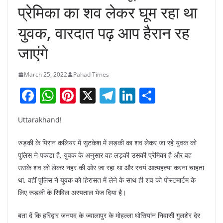
प्रेमिका का शव लेकर घूम रहा था
युवक, वारदात पढ़ आप हैरान रह
जाएंगे
March 25, 2022
Pahad Times
F
W
Pi
X
T
Li
S
a
h
nt
el
n
h
Uttarakhand!
c
at
er
e
k
ar
e
s
e
gr
e
e
रुड़की के पिरान कलियर में सुटकेश में लड़की का शव लेकर जा रहे युवक को
b
A
st
a
dI
पुलिस ने पकडा है, युवक के अनुसार वह लड़की उसकी प्रेमिका है और वह
उसके शव को लेकर नहर की ओर जा रहा था और स्वयं आत्महत्या करना चाहता
o
p
m
n
था, वहीं पुलिस ने युवक को हिरासत में लेने के साथ ही शव को पोस्टमार्टम के
o
p
लिए रूड़की के सिविल अस्पताल भेज दिया है।
k
बता दें कि हरिद्वार जनपद के ज्वालापुर के मोहल्ला घोसियांन निवासी गुलशेर देर