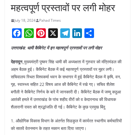
महत्वपूर्ण प्रस्तावों पर लगी मोहर
July 18, 2024
Pahad Times
F
W
Pi
X
T
Li
S
a
h
nt
el
n
h
उत्तराखंड: धामी कैबिनेट में इन महत्वपूर्ण प्रस्तावों पर लगी मोहर
c
at
er
e
k
ar
e
s
e
gr
e
e
देहरादून
_मुख्यमंत्री पुष्कर सिंह धामी की अध्यक्षता में गुरुवार को मंत्रिमंडल की
b
A
st
a
dI
अहम बैठक हुई। कैबिनेट बैठक में कई महत्वपूर्ण प्रस्तावों पर मुहर लगी।
सचिवालय स्थित विश्वकर्मा भवन के सभागार में हुई कैबिनेट बैठक में कृषि, वन,
o
p
m
n
गृह, स्वास्थ्य सहित 22 विषय आज की कैबिनेट में रखे गए। सचिव शैलेश
o
p
बगौली ने कैबिनेट निर्णय के बारे में जानकारी दी। कैबिनेट बैठक में जम्मू कठुआ
k
आतंकी हमले में उत्तराखंड के पांच शहीद वीरों को व केदारनाथ की विधायक
शैलारानी रावत को श्रद्धांजलि दी गई। कैबिनेट के कुछ प्रमुख बिंदु
1. औद्योगिक विकास विभाग के अंतर्गत सिडकुल में कार्यरत स्थानीय कर्मचारियों
को सातवें वेतनमान के तहत मकान बता दिया जाएगा।