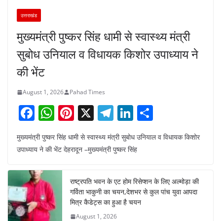
उत्तराखंड
मुख्यमंत्री पुष्कर सिंह धामी से स्वास्थ्य मंत्री
सुबोध उनियाल व विधायक किशोर उपाध्याय ने
की भेंट
August 1, 2026
Pahad Times
F
W
Pi
X
T
Li
S
a
h
nt
el
n
h
मुख्यमंत्री पुष्कर सिंह धामी से स्वास्थ्य मंत्री सुबोध उनियाल व विधायक किशोर
c
at
er
e
k
ar
उपाध्याय ने की भेंट देहरादून –मुख्यमंत्री पुष्कर सिंह
e
s
e
gr
e
e
b
A
st
a
dI
राष्ट्रपति भवन के एट होम रिसेप्शन के लिए अल्मोड़ा की
o
p
m
n
गर्विता भाकुनी का चयन,देशभर से कुल पांच युवा आपदा
o
p
मित्र कैडेट्स का हुआ है चयन
August 1, 2026