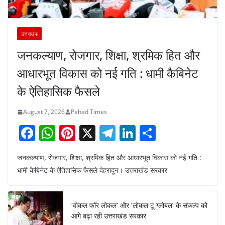
उत्तराखंड
जनकल्याण, रोजगार, शिक्षा, श्रमिक हित और
आधारभूत विकास को नई गति : धामी कैबिनेट
के ऐतिहासिक फैसले
August 7, 2026
Pahad Times
F
W
Pi
X
T
Li
S
a
h
nt
el
n
h
जनकल्याण, रोजगार, शिक्षा, श्रमिक हित और आधारभूत विकास को नई गति :
c
at
er
e
k
ar
धामी कैबिनेट के ऐतिहासिक फैसले देहरादून। उत्तराखंड सरकार
e
s
e
gr
e
e
b
A
st
a
dI
‘वोकल फॉर लोकल’ और ‘लोकल टू ग्लोबल’ के संकल्प को
o
p
m
n
आगे बढ़ा रही उत्तराखंड सरकार