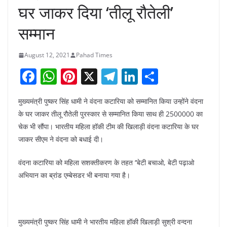
घर जाकर दिया ‘तीलू रौतेली’
सम्मान
August 12, 2021
Pahad Times
F
W
Pi
X
T
Li
S
a
h
nt
el
n
h
मुख्यमंत्री पुष्कर सिंह धामी ने वंदना कटारिया को सम्मानित किया उन्होंने वंदना
c
at
er
e
k
ar
के घर जाकर तीलू रौतेली पुरस्कार से सम्मानित किया साथ ही 2500000 का
e
s
e
gr
e
e
चेक भी सौंपा। भारतीय महिला हॉकी टीम की खिलाड़ी वंदना कटारिया के घर
b
A
st
a
dI
जाकर सीएम ने वंदना को बधाई दी।
o
p
m
n
वंदना कटारिया को महिला सशक्तीकरण के तहत ‘‘बेटी बचाओ, बेटी पढ़ाओ
o
p
अभियान का ब्रांड एम्बेसडर भी बनाया गया है।
k
मुख्यमंत्री पुष्कर सिंह धामी ने भारतीय महिला हॉकी खिलाड़ी सुश्री वन्दना