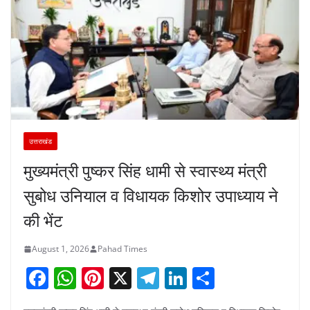
उत्तराखंड
मुख्यमंत्री पुष्कर सिंह धामी से स्वास्थ्य मंत्री
सुबोध उनियाल व विधायक किशोर उपाध्याय ने
की भेंट
August 1, 2026
Pahad Times
F
W
Pi
X
T
Li
S
a
h
nt
el
n
h