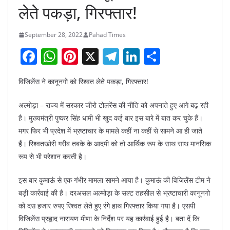
लेते पकड़ा, गिरफ्तार!
September 28, 2022
Pahad Times
F
W
Pi
X
T
Li
S
a
h
nt
el
n
h
विजिलेंस ने कानूनगो को रिश्वत लेते पकड़ा, गिरफ्तार!
c
at
er
e
k
ar
e
s
e
gr
e
e
अल्मोड़ा – राज्य में सरकार जीरो टोलरेंस की नीति को अपनाते हुए आगे बढ़ रही
b
A
st
a
dI
है। मुख्यमंत्री पुष्कर सिंह धामी भी खुद कई बार इस बारे में बात कर चुके हैं।
मगर फिर भी प्रदेश में भ्रष्टाचार के मामले कहीं ना कहीं से सामने आ ही जाते
o
p
m
n
हैं। रिश्वतखोरी गरीब तबके के आदमी को तो आर्थिक रूप के साथ साथ मानसिक
o
p
रूप से भी परेशान करती है।
k
इस बार कुमाऊं से एक गंभीर मामला सामने आया है। कुमाऊं की विजिलेंस टीम ने
बड़ी कार्रवाई की है। दरअसल अल्मोड़ा के सल्ट तहसील से भ्रष्टाचारी कानूनगो
को दस हजार रुपए रिश्वत लेते हुए रंगे हाथ गिरफ्तार किया गया है। एसपी
विजिलेंस प्रह्लाद नारायण मीणा के निर्देश पर यह कार्रवाई हुई है। बता दें कि