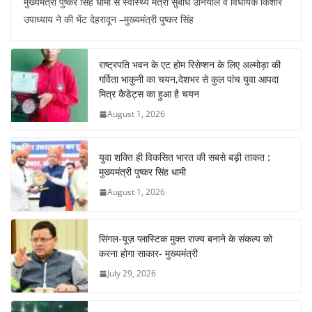
मुख्यमंत्री पुष्कर सिंह धामी से स्वास्थ्य मंत्री सुबोध उनियाल व विधायक किशोर
c
at
er
e
k
ar
उपाध्याय ने की भेंट देहरादून –मुख्यमंत्री पुष्कर सिंह
e
s
e
gr
e
e
b
A
st
a
dI
राष्ट्रपति भवन के एट होम रिसेप्शन के लिए अल्मोड़ा की
o
p
m
n
गर्विता भाकुनी का चयन,देशभर से कुल पांच युवा आपदा
o
p
मित्र कैडेट्स का हुआ है चयन
August 1, 2026
k
युवा शक्ति ही विकसित भारत की सबसे बड़ी ताकत :
मुख्यमंत्री पुष्कर सिंह धामी
August 1, 2026
सिंगल-यूज़ प्लास्टिक मुक्त राज्य बनाने के संकल्प को
करना होगा साकार- मुख्यमंत्री
July 29, 2026