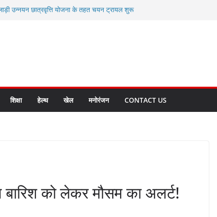
लाड़ी उन्नयन छात्रवृत्ति योजना के तहत चयन ट्रायल शुरू
 धामी से स्वास्थ्य मंत्री सुबोध उनियाल व विधायक किशोर
म रिसेप्शन के लिए अल्मोड़ा की गर्विता भाकुनी का
 युवा आपदा मित्र कैडेट्स का हुआ है चयन
रत की सबसे बड़ी ताकत : मुख्यमंत्री पुष्कर सिंह धामी
क्त राज्य बनाने के संकल्प को करना होगा साकार- मुख्यमंत्री
शिक्षा
हेल्थ
खेल
मनोरंजन
CONTACT US
आज बारिश को लेकर मौसम का अलर्ट!