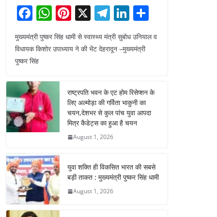
F
W
Pi
X
T
Li
S
a
h
nt
el
n
h
मुख्यमंत्री पुष्कर सिंह धामी से स्वास्थ्य मंत्री सुबोध उनियाल व
c
at
er
e
k
ar
विधायक किशोर उपाध्याय ने की भेंट देहरादून –मुख्यमंत्री
e
s
e
gr
e
e
पुष्कर सिंह
b
A
st
a
dI
o
p
m
n
राष्ट्रपति भवन के एट होम रिसेप्शन के
o
p
लिए अल्मोड़ा की गर्विता भाकुनी का
चयन,देशभर से कुल पांच युवा आपदा
k
मित्र कैडेट्स का हुआ है चयन
August 1, 2026
युवा शक्ति ही विकसित भारत की सबसे
बड़ी ताकत : मुख्यमंत्री पुष्कर सिंह धामी
August 1, 2026