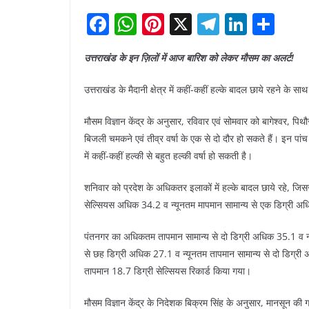
F
W
Pi
X
T
Li
S
a
h
nt
el
n
h
उत्तराखंड के इन ज़िलों में आज बारिश को लेकर मौसम का अलर्ट!
c
at
er
e
k
ar
e
s
e
gr
e
e
उत्तराखंड के मैदानी क्षेत्र में कहीं-कहीं हल्के बादल छाये रहने के साथ
b
A
st
a
dI
मौसम विज्ञान केंद्र के अनुसार, रविवार एवं सोमवार को बागेश्वर, पि
o
p
m
n
बिजली चमकने एवं तीव्र वर्षा के एक से दो दौर हो सकते हैं। इन पांच ज
o
p
में कहीं-कहीं हल्की से बहुत हल्की वर्षा हो सकती है।
k
शनिवार को प्रदेश के अधिकतर इलाकों में हल्के बादल छाये रहे, जि
सेल्सियस अधिक 34.2 व न्यूनतम मापमान सामान्य से एक डिग्री अध
पंतनगर का अधिकतम तापमान सामान्य से दो डिग्री अधिक 35.1 व न्
से छह डिग्री अधिक 27.1 व न्यूनतम तापमान सामान्य से दो डिग्र
तापमान 18.7 डिग्री सेल्सियस रिकार्ड किया गया।
मौसम विज्ञान केंद्र के निदेशक बिक्रम सिंह के अनुसार, मानसून की ग