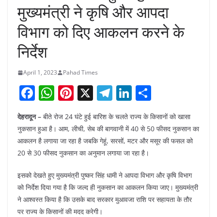
मुख्यमंत्री ने कृषि और आपदा
विभाग को दिए आकलन करने के
निर्देश
April 1, 2023
Pahad Times
F
W
Pi
X
T
Li
S
a
h
nt
el
n
h
देहरादून –
बीते रोज 24 घंटे हुई बारिश के चलते राज्य के किसानों को खासा
c
at
er
e
k
ar
नुकसान हुआ है। आम, लीची, सेब की बागवानी में 40 से 50 फीसद नुकसान का
e
s
e
gr
e
e
आकलन है लगाया जा रहा है जबकि गेहूं, सरसों, मटर और मसूर की फसल को
b
A
st
a
dI
20 से 30 फीसद नुकसान का अनुमान लगाया जा रहा है।
o
p
m
n
इसको देखते हुए मुख्यमंत्री पुष्कर सिंह धामी ने आपदा विभाग और कृषि विभाग
o
p
को निर्देश दिया गया है कि जल्द ही नुकसान का आकलन किया जाए। मुख्यमंत्री
k
ने आश्वस्त किया है कि उसके बाद सरकार मुआवजा राशि पर सहायता के तौर
पर राज्य के किसानों की मदद करेगी।