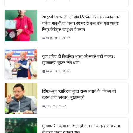
e
s
e
gr
e
e
b
A
st
a
dI
राष्ट्रपति भवन के एट होम रिसेप्शन के लिए अल्मोड़ा की
o
p
m
n
गर्विता भाकुनी का चयन,देशभर से कुल पांच युवा आपदा
o
p
मित्र कैडेट्स का हुआ है चयन
August 1, 2026
k
युवा शक्ति ही विकसित भारत की सबसे बड़ी ताकत :
मुख्यमंत्री पुष्कर सिंह धामी
August 1, 2026
सिंगल-यूज़ प्लास्टिक मुक्त राज्य बनाने के संकल्प को
करना होगा साकार- मुख्यमंत्री
July 29, 2026
मुख्यमंत्री उदीयमान खिलाड़ी उन्नयन छात्रवृत्ति योजना
के तहत चयन ट्रायल शुरू