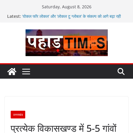
Skip
Saturday, August 8, 2026
to
Latest:
‘वोकल फॉर लोकल’ और ‘लोकल टू ग्लोबल’ के संकल्प को आगे बढ़ा रही
content
उत्तराखंड सरकार
मतदाताओं से निरंतर संवाद करते रहें अधिकारी: सीईओ
उत्तराखंड में विभिन्न विकास योजनाओं के लिए 80 करोड़ रुपए
अगले दो दिनों में भारी से बहुत भारी वर्षा की संभावना, अलर्ट!
जनकल्याण, रोजगार, शिक्षा, श्रमिक हित और आधारभूत विकास को नई
गति : धामी कैबिनेट के ऐतिहासिक फैसले
उत्तराखंड
प्रत्येक विकासखण्ड में 5-5 गांवों