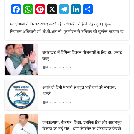
F
W
Pi
X
T
Li
S
a
h
nt
el
n
h
मतदाताओं से निरंतर संवाद करते रहें अधिकारी: सीईओ देहरादून। मुख्य
c
at
er
e
k
ar
निर्वाचन अधिकारी डॉ. बी.वी.आर.सी. पुरुषोत्तम ने शनिवार को कुमांऊ-गढ़वाल के
e
s
e
gr
e
e
b
A
st
a
dI
उत्तराखंड में विभिन्न विकास योजनाओं के लिए 80 करोड़
o
p
m
n
रुपए
o
p
August 8, 2026
k
अगले दो दिनों में भारी से बहुत भारी वर्षा की संभावना,
अलर्ट!
August 8, 2026
जनकल्याण, रोजगार, शिक्षा, श्रमिक हित और आधारभूत
विकास को नई गति : धामी कैबिनेट के ऐतिहासिक फैसले