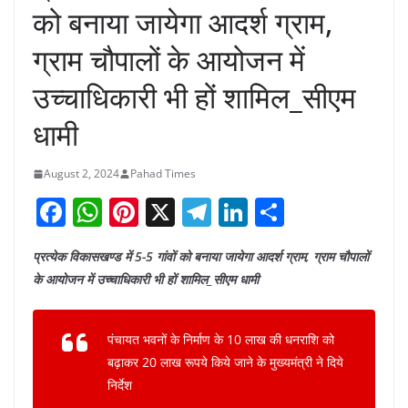
को बनाया जायेगा आदर्श ग्राम,
ग्राम चौपालों के आयोजन में
उच्चाधिकारी भी हों शामिल_सीएम
धामी
August 2, 2024
Pahad Times
F
W
Pi
X
T
Li
S
a
h
nt
el
n
h
प्रत्येक विकासखण्ड में 5-5 गांवों को बनाया जायेगा आदर्श ग्राम, ग्राम चौपालों
c
at
er
e
k
ar
के आयोजन में उच्चाधिकारी भी हों शामिल_सीएम धामी
e
s
e
gr
e
e
b
A
st
a
dI
पंचायत भवनों के निर्माण के 10 लाख की धनराशि को
o
p
m
n
बढ़ाकर 20 लाख रूपये किये जाने के मुख्यमंत्री ने दिये
o
p
निर्देश