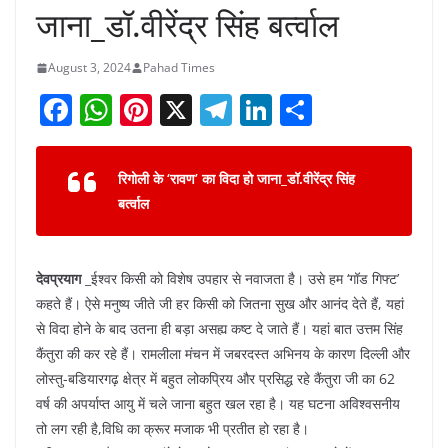
जाना_डॉ.वीरेंद्र सिंह बर्त्वाल
August 3, 2024
Pahad Times
F
W
Pi
X
T
Li
S
a
h
nt
el
n
h
c
at
er
e
k
ar
रिगोली के ‘रावण’ का विदा हो जाना_डॉ.वीरेंद्र सिंह
e
s
e
gr
e
e
बर्त्वाल
b
A
st
a
dI
o
p
m
n
देवप्रयाग
_ईश्वर किसी को विशेष उपहार से नवाजता है। उसे हम ‘गॉड गिफ्ट’
o
p
कहते हैं। ऐसे मनुष्य जीते जी हर किसी को जितना सुख और आनंद देते हैं, यहां
k
से विदा होने के बाद उतना ही बड़ा असह्य कष्ट दे जाते हैं। यहां बात उत्तम सिंह
कैंतुरा की कर रहे हैं। रामलीला मंचन में जबरदस्त अभिनय के कारण दिल्ली और
लोस्तु-बडियारगढ़ क्षेत्र में बहुत लोकप्रिय और प्रसिद्ध रहे कैंतुरा जी का 62
वर्ष की अपर्याप्त आयु में चले जाना बहुत खल रहा है। यह घटना अविश्वसनीय
तो लग रही है,विधि का क्रूर मजाक भी प्रतीत हो रहा है।