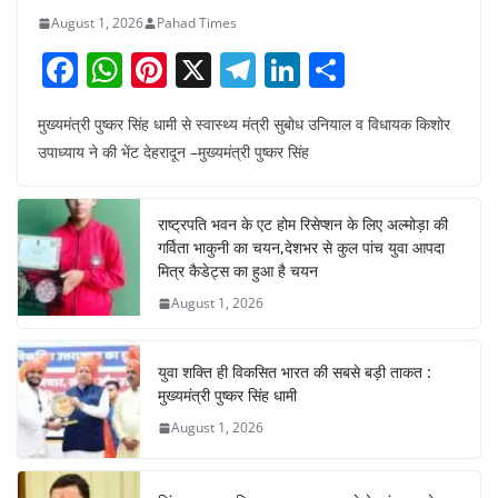
August 1, 2026
Pahad Times
F
W
Pi
X
T
Li
S
a
h
nt
el
n
h
मुख्यमंत्री पुष्कर सिंह धामी से स्वास्थ्य मंत्री सुबोध उनियाल व विधायक किशोर
c
at
er
e
k
ar
उपाध्याय ने की भेंट देहरादून –मुख्यमंत्री पुष्कर सिंह
e
s
e
gr
e
e
b
A
st
a
dI
राष्ट्रपति भवन के एट होम रिसेप्शन के लिए अल्मोड़ा की
o
p
m
n
गर्विता भाकुनी का चयन,देशभर से कुल पांच युवा आपदा
o
p
मित्र कैडेट्स का हुआ है चयन
August 1, 2026
k
युवा शक्ति ही विकसित भारत की सबसे बड़ी ताकत :
मुख्यमंत्री पुष्कर सिंह धामी
August 1, 2026