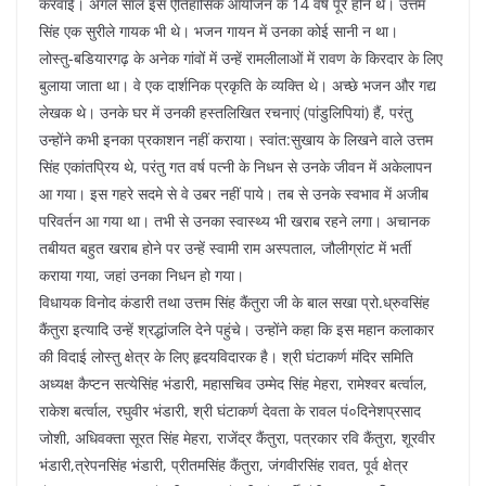
करवाई। अगले साल इस ऐतिहासिक आयोजन के 14 वर्ष पूरे होने थे। उत्तम
सिंह एक सुरीले गायक भी थे। भजन गायन में उनका कोई सानी न था।
लोस्तु-बडियारगढ़ के अनेक गांवों में उन्हें रामलीलाओं में रावण के किरदार के लिए
बुलाया जाता था। वे एक दार्शनिक प्रकृति के व्यक्ति थे। अच्छे भजन और गद्य
लेखक थे। उनके घर में उनकी हस्तलिखित रचनाएं (पांडुलिपियां) हैं, परंतु
उन्होंने कभी इनका प्रकाशन नहीं कराया। स्वांत:सुखाय के लिखने वाले उत्तम
सिंह एकांतप्रिय थे, परंतु गत वर्ष पत्नी के निधन से उनके जीवन में अकेलापन
आ गया। इस गहरे सदमे से वे उबर नहीं पाये। तब से उनके स्वभाव में अजीब
परिवर्तन आ गया था। तभी से उनका स्वास्थ्य भी खराब रहने लगा। अचानक
तबीयत बहुत खराब होने पर उन्हें स्वामी राम अस्पताल, जौलीग्रांट में भर्ती
कराया गया, जहां उनका निधन हो गया।
विधायक विनोद कंडारी तथा उत्तम सिंह कैंतुरा जी के बाल सखा प्रो.ध्रुवसिंह
कैंतुरा इत्यादि उन्हें श्रद्धांजलि देने पहुंचे। उन्होंने कहा कि इस महान कलाकार
की विदाई लोस्तु क्षेत्र के लिए हृदयविदारक है। श्री घंटाकर्ण मंदिर समिति
अध्यक्ष कैप्टन सत्येसिंह भंडारी, महासचिव उम्मेद सिंह मेहरा, रामेश्वर बर्त्वाल,
राकेश बर्त्वाल, रघुवीर भंडारी, श्री घंटाकर्ण देवता के रावल पं०दिनेशप्रसाद
जोशी, अधिवक्ता सूरत सिंह मेहरा, राजेंद्र कैंतुरा, पत्रकार रवि कैंतुरा, शूरवीर
भंडारी,त्रेपनसिंह भंडारी, प्रीतमसिंह कैंतुरा, जंगवीरसिंह रावत, पूर्व क्षेत्र