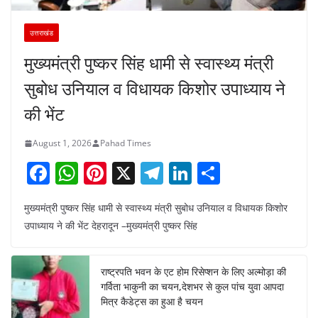
उत्तराखंड
मुख्यमंत्री पुष्कर सिंह धामी से स्वास्थ्य मंत्री
सुबोध उनियाल व विधायक किशोर उपाध्याय ने
की भेंट
August 1, 2026
Pahad Times
F
W
Pi
X
T
Li
S
a
h
nt
el
n
h
मुख्यमंत्री पुष्कर सिंह धामी से स्वास्थ्य मंत्री सुबोध उनियाल व विधायक किशोर
c
at
er
e
k
ar
उपाध्याय ने की भेंट देहरादून –मुख्यमंत्री पुष्कर सिंह
e
s
e
gr
e
e
b
A
st
a
dI
राष्ट्रपति भवन के एट होम रिसेप्शन के लिए अल्मोड़ा की
o
p
m
n
गर्विता भाकुनी का चयन,देशभर से कुल पांच युवा आपदा
o
p
मित्र कैडेट्स का हुआ है चयन