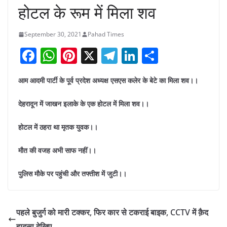
होटल के रूम में मिला शव
September 30, 2021
Pahad Times
F
W
Pi
X
T
Li
S
a
h
nt
el
n
h
आम आदमी पार्टी के पूर्व प्रदेश अध्यक्ष एसएस कलेर के बेटे का मिला शव।।
c
at
er
e
k
ar
e
s
e
gr
e
e
देहरादून में जाखन इलाके के एक होटल में मिला शव।।
b
A
st
a
dI
होटल में ठहरा था मृतक युवक।।
o
p
m
n
o
p
मौत की वजह अभी साफ नहीं।।
k
पुलिस मौके पर पहुंची और तफ्तीश में जुटी।।
पहले बुजुर्ग को मारी टक्कर, फिर कार से टकराई बाइक, CCTV में क़ैद
हादसा देखिए