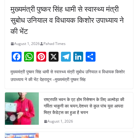
मुख्यमंत्री पुष्कर सिंह धामी से स्वास्थ्य मंत्री
सुबोध उनियाल व विधायक किशोर उपाध्याय ने
की भेंट
August 1, 2026
Pahad Times
F
W
Pi
X
T
Li
S
a
h
nt
el
n
h
मुख्यमंत्री पुष्कर सिंह धामी से स्वास्थ्य मंत्री सुबोध उनियाल व विधायक किशोर
c
at
er
e
k
ar
उपाध्याय ने की भेंट देहरादून –मुख्यमंत्री पुष्कर सिंह
e
s
e
gr
e
e
b
A
st
a
dI
राष्ट्रपति भवन के एट होम रिसेप्शन के लिए अल्मोड़ा की
o
p
m
n
गर्विता भाकुनी का चयन,देशभर से कुल पांच युवा आपदा
o
p
मित्र कैडेट्स का हुआ है चयन
August 1, 2026
k