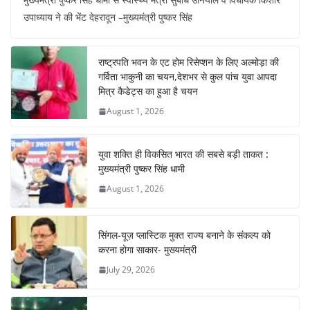
c
at
er
e
k
ar
उपाध्याय ने की भेंट देहरादून –मुख्यमंत्री पुष्कर सिंह
e
s
e
gr
e
e
b
A
st
a
dI
राष्ट्रपति भवन के एट होम रिसेप्शन के लिए अल्मोड़ा की
o
p
m
n
गर्विता भाकुनी का चयन,देशभर से कुल पांच युवा आपदा
o
p
मित्र कैडेट्स का हुआ है चयन
August 1, 2026
k
युवा शक्ति ही विकसित भारत की सबसे बड़ी ताकत :
मुख्यमंत्री पुष्कर सिंह धामी
August 1, 2026
सिंगल-यूज़ प्लास्टिक मुक्त राज्य बनाने के संकल्प को
करना होगा साकार- मुख्यमंत्री
July 29, 2026