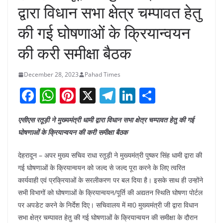
द्वारा विधान सभा क्षेत्र चम्पावत हेतु
की गई घोषणाओं के क्रियान्वयन
की करी समीक्षा बैठक
December 28, 2023
Pahad Times
F
W
Pi
X
T
Li
S
a
h
nt
el
n
h
एसीएस रतूड़ी ने मुख्यमंत्री धामी द्वारा विधान सभा क्षेत्र चम्पावत हेतु की गई
c
at
er
e
k
ar
घोषणाओं के क्रियान्वयन की करी समीक्षा बैठक
e
s
e
gr
e
e
b
A
st
a
dI
देहरादून – अपर मुख्य सचिव राधा रतूड़ी ने मुख्यमंत्री पुष्कर सिंह धामी द्वारा की
गई घोषणाओं के क्रियान्वयन को जल्द से जल्द पूरा करने के लिए त्वरित
o
p
m
n
कार्यवाही एवं प्रक्रियाओं के सरलीकरण पर बल दिया है। इसके साथ ही उन्होंने
o
p
सभी विभागों को घोषणाओं के क्रियान्वयन/पूर्ति की अद्यतन स्थिति घोषणा पोर्टल
k
पर अपडेट करने के निर्देश दिए। सचिवालय में मा0 मुख्यमंत्री जी द्वारा विधान
सभा क्षेत्र चम्पावत हेतु की गई घोषणाओं के क्रियान्वयन की समीक्षा के दौरान