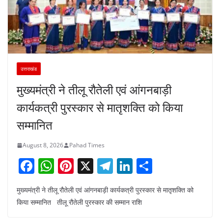
उत्तराखंड
मुख्यमंत्री ने तीलू रौतेली एवं आंगनबाड़ी
कार्यकत्री पुरस्कार से मातृशक्ति को किया
सम्मानित
August 8, 2026
Pahad Times
F
W
Pi
X
T
Li
S
a
h
nt
el
n
h
मुख्यमंत्री ने तीलू रौतेली एवं आंगनबाड़ी कार्यकत्री पुरस्कार से मातृशक्ति को
c
at
er
e
k
ar
किया सम्मानित तीलू रौतेली पुरस्कार की सम्मान राशि
e
s
e
gr
e
e