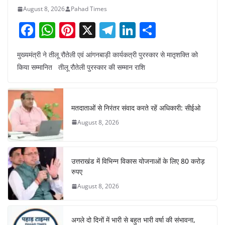
August 8, 2026
Pahad Times
F
W
Pi
X
T
Li
S
a
h
nt
el
n
h
मुख्यमंत्री ने तीलू रौतेली एवं आंगनबाड़ी कार्यकत्री पुरस्कार से मातृशक्ति को
c
at
er
e
k
ar
किया सम्मानित तीलू रौतेली पुरस्कार की सम्मान राशि
e
s
e
gr
e
e
b
A
st
a
dI
o
p
m
n
मतदाताओं से निरंतर संवाद करते रहें अधिकारी: सीईओ
o
p
August 8, 2026
k
उत्तराखंड में विभिन्न विकास योजनाओं के लिए 80 करोड़
रुपए
August 8, 2026
अगले दो दिनों में भारी से बहुत भारी वर्षा की संभावना,