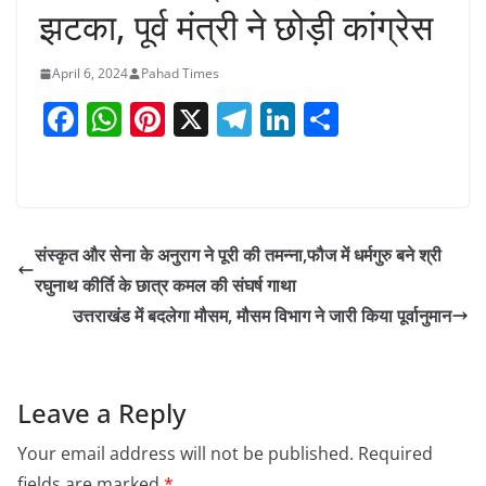
झटका, पूर्व मंत्री ने छोड़ी कांग्रेस
April 6, 2024
Pahad Times
F
W
Pi
X
T
Li
S
a
h
nt
el
n
h
c
at
er
e
k
ar
e
s
e
gr
e
e
b
A
st
a
dI
संस्कृत और सेना के अनुराग ने पूरी की तमन्ना,फौज में धर्मगुरु बने श्री
o
p
m
n
रघुनाथ कीर्ति के छात्र कमल की संघर्ष गाथा
उत्तराखंड में बदलेगा मौसम, मौसम विभाग ने जारी किया पूर्वानुमान
o
p
k
Leave a Reply
Your email address will not be published.
Required
fields are marked
*