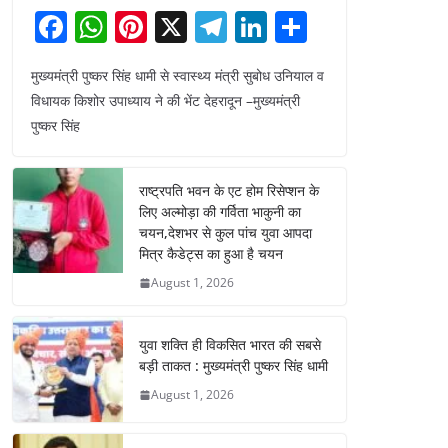
F
W
Pi
X
T
Li
S
a
h
nt
el
n
h
मुख्यमंत्री पुष्कर सिंह धामी से स्वास्थ्य मंत्री सुबोध उनियाल व
c
at
er
e
k
ar
विधायक किशोर उपाध्याय ने की भेंट देहरादून –मुख्यमंत्री
e
s
e
gr
e
e
पुष्कर सिंह
b
A
st
a
dI
o
p
m
n
राष्ट्रपति भवन के एट होम रिसेप्शन के
o
p
लिए अल्मोड़ा की गर्विता भाकुनी का
चयन,देशभर से कुल पांच युवा आपदा
k
मित्र कैडेट्स का हुआ है चयन
August 1, 2026
युवा शक्ति ही विकसित भारत की सबसे
बड़ी ताकत : मुख्यमंत्री पुष्कर सिंह धामी
August 1, 2026