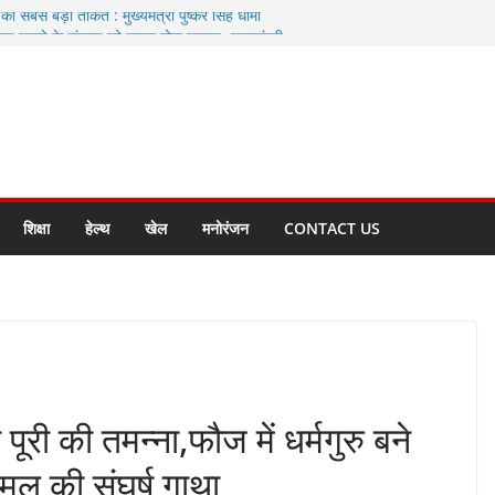
ी सबसे बड़ी ताकत : मुख्यमंत्री पुष्कर सिंह धामी
ाज्य बनाने के संकल्प को करना होगा साकार- मुख्यमंत्री
ी उन्नयन छात्रवृत्ति योजना के तहत चयन ट्रायल शुरू
 से स्वास्थ्य मंत्री सुबोध उनियाल व विधायक किशोर
सेप्शन के लिए अल्मोड़ा की गर्विता भाकुनी का
ा आपदा मित्र कैडेट्स का हुआ है चयन
शिक्षा
हेल्थ
खेल
मनोरंजन
CONTACT US
पूरी की तमन्ना,फौज में धर्मगुरु बने
कमल की संघर्ष गाथा