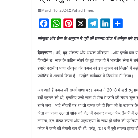
March 16, 2024
Pahad Times
F
W
Pi
X
T
Li
S
a
h
nt
el
n
h
संस्कृत और सेना के अनुराग ने पूरी की तमन्ना,फौज में धर्मगुरु बने श्
c
at
er
e
k
ar
e
s
e
gr
e
e
देवप्रयाग
। धैर्य, दृढ़ संकल्प और अथक परिश्रम….और इसके बाद 
b
A
st
a
dI
जिन्होंने छः साल के कठिन संघर्ष के बूते हाल ही में भारतीय सेना मे
हमारी प्राचीन भाषा संस्कृत की कमल को इस मुकाम को दिलाने में बड़ी भ
o
p
m
n
ज्योतिष में आचार्य किया है। उन्होंने कर्मकांड में डिप्लोमा भी किया।
o
p
k
अब आते हैं कमल की संघर्ष गाथा पर। कमल ने 2018 में श्री रघुनाथ कीर
वर्दी पहनने की थी, इसलिए उसी साल से सेना में जाने की तैयार शुर
रहने लगा। भाई नौकरी पर था तो कमल को ही पिता जी के उपचार के लिए
पिता का साया उठा तो शोक को दिल में दबाकर कमल फिर तैयारी में
लगाना, दंड-बैठक करना और पाठ्यक्रम के साथ ही फौज की प्रतियोगी पर
फौज में जाने की तैयारी कर दी थी, परंतु 2019 में पूरी ताकत झोंक 