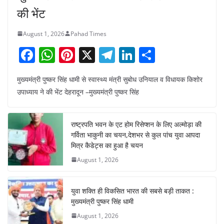
की भेंट
August 1, 2026
Pahad Times
F
W
Pi
X
T
Li
S
a
h
nt
el
n
h
मुख्यमंत्री पुष्कर सिंह धामी से स्वास्थ्य मंत्री सुबोध उनियाल व विधायक किशोर
c
at
er
e
k
ar
उपाध्याय ने की भेंट देहरादून –मुख्यमंत्री पुष्कर सिंह
e
s
e
gr
e
e
b
A
st
a
dI
राष्ट्रपति भवन के एट होम रिसेप्शन के लिए अल्मोड़ा की
o
p
m
n
गर्विता भाकुनी का चयन,देशभर से कुल पांच युवा आपदा
o
p
मित्र कैडेट्स का हुआ है चयन
August 1, 2026
k
युवा शक्ति ही विकसित भारत की सबसे बड़ी ताकत :
मुख्यमंत्री पुष्कर सिंह धामी
August 1, 2026