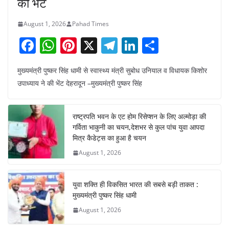
की भेंट
August 1, 2026
Pahad Times
F
W
Pi
X
T
Li
S
a
h
nt
el
n
h
मुख्यमंत्री पुष्कर सिंह धामी से स्वास्थ्य मंत्री सुबोध उनियाल व विधायक किशोर
c
at
er
e
k
ar
उपाध्याय ने की भेंट देहरादून –मुख्यमंत्री पुष्कर सिंह
e
s
e
gr
e
e
b
A
st
a
dI
राष्ट्रपति भवन के एट होम रिसेप्शन के लिए अल्मोड़ा की
o
p
m
n
गर्विता भाकुनी का चयन,देशभर से कुल पांच युवा आपदा
o
p
मित्र कैडेट्स का हुआ है चयन
August 1, 2026
k
युवा शक्ति ही विकसित भारत की सबसे बड़ी ताकत :
मुख्यमंत्री पुष्कर सिंह धामी
August 1, 2026