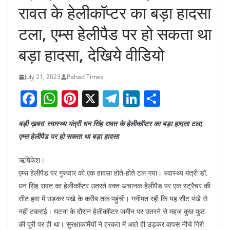
रावत के हेलीकॉप्टर का बड़ा हादसा
टला, एम्स हेलीपैड पर हो सकता था
बड़ा हादसा, देखिये वीडियो
July 21, 2023
Pahad Times
F
W
Pi
X
T
Li
S
a
h
nt
el
n
h
बड़ी ख़बर! स्वास्थ्य मंत्री धन सिंह रावत के हेलीकॉप्टर का बड़ा हादसा टला,
c
at
er
e
k
ar
एम्स हेलीपैड पर हो सकता था बड़ा हादसा
e
s
e
gr
e
e
b
A
st
a
dI
ऋषिकेश।
एम्स हेलीपैड पर गुरूवार को एक हादसा होते-होते टल गया। स्वास्थ्य मंत्री डॉ.
o
p
m
n
धन सिंह रावत का हेलीकॉप्टर उतरते वक्त अचानक हेलीपैड पर एक स्ट्रैचर की
o
p
सीट हवा में उड़कर पंखे के करीब तक पहुंची। गनीमत रही कि यह सीट पंखे से
k
नहीं टकराई। घटना के दौरान हेलीकॉप्टर जमीन पर उतरने से महज कुछ फुट
की दूरी पर ही था। सुरक्षाकर्मियों ने हरकत में आते ही उड़कर वापस नीचे गिरी