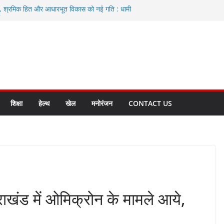
ा, श्रमिक हित और आधारभूत विकास को नई गति : धामी
े
एवं आंगनबाड़ी कार्यकत्री पुरस्कार से मातृशक्ति को किया
द करते रहें अधिकारी: सीईओ
कास योजनाओं के लिए 80 करोड़ रुपए
हुत भारी वर्षा की संभावना, अलर्ट!
शिक्षा
हेल्थ
खेल
मनोरंजन
CONTACT US
खंड में ओमिक्रोन के मामले आये,