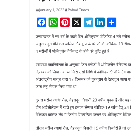
January 1, 2022
Pahad Times
F
W
Pi
X
T
Li
S
a
h
nt
el
n
h
उत्तराखण्ड में नव वर्ष के पहले दिन ओमिक्रोन पॉजिटिव 4 नये मरीज चिन
c
at
er
e
k
ar
अनुसार दून मेडिकल कॉलेज लैब द्वारा 4 मरीजों की कोविड- 19 सैम्पल
e
s
e
gr
e
e
4 मरीजों में ओमिक्रोन वैरियन्ट के होने की पुष्टि हुई है।
b
A
st
a
dI
स्वास्थ्य महानिदेशक के अनुसार जिन मरीजों में ओमिक्रोन वैरियन्ट क
o
p
m
n
दिसम्बर को लिया गया था जिसे उसी तिथि में कोविड-19 पॉजिटिव पा
o
p
अंतर्राष्ट्रीय यात्रा द्वारा 17 दिसम्बर को गुरुग्राम से देहरादून 
k
जांच हेतु सैम्पल लिया गया था।
दूसरा मरीज त्यागी रोड, देहरादून निवासी 23 वर्षीय युवक है और यह 
होम आईसोलेशन में रहते हुए इनका सैम्पल कोविङ-19 जांच हेतु 24 
मेडिकल कॉलेज लैब में जिनोम सिक्वेन्सिग कराने पर ओमिक्रोन वैरिय
तीसरा मरीज त्यागी रोड, देहरादून निवासी 15 वर्षीय किशोरी है जो उक