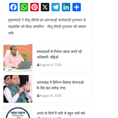
F
W
Pi
X
T
Li
S
a
h
nt
el
n
h
मुख्यमंत्री ने तीलू रौतेली एवं आंगनबाड़ी कार्यकत्री पुरस्कार से
c
at
er
e
k
ar
मातृशक्ति को किया सम्मानित तीलू रौतेली पुरस्कार की सम्मान
e
s
e
gr
e
e
राशि
b
A
st
a
dI
o
p
m
n
मतदाताओं से निरंतर संवाद करते रहें
o
p
अधिकारी: सीईओ
k
August 8, 2026
उत्तराखंड में विभिन्न विकास योजनाओं
के लिए 80 करोड़ रुपए
August 8, 2026
अगले दो दिनों में भारी से बहुत भारी वर्षा