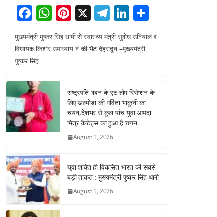
F
W
Pi
X
T
Li
S
a
h
nt
el
n
h
मुख्यमंत्री पुष्कर सिंह धामी से स्वास्थ्य मंत्री सुबोध उनियाल व
c
at
er
e
k
ar
विधायक किशोर उपाध्याय ने की भेंट देहरादून –मुख्यमंत्री
e
s
e
gr
e
e
पुष्कर सिंह
b
A
st
a
dI
o
p
m
n
राष्ट्रपति भवन के एट होम रिसेप्शन के
o
p
लिए अल्मोड़ा की गर्विता भाकुनी का
चयन,देशभर से कुल पांच युवा आपदा
k
मित्र कैडेट्स का हुआ है चयन
August 1, 2026
युवा शक्ति ही विकसित भारत की सबसे
बड़ी ताकत : मुख्यमंत्री पुष्कर सिंह धामी
August 1, 2026