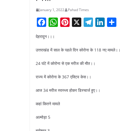
January 1, 2022
Pahad Times
F
W
Pi
X
T
Li
S
a
h
nt
el
n
h
देहरादून।।।
c
at
er
e
k
ar
e
s
e
gr
e
e
उत्तराखंड में साल के पहले दिन कोरोना के 118 नए मामले।।
b
A
st
a
dI
24 घंटे में कोरोना से एक मरीज की मौत।।
o
p
m
n
o
p
राज्य में कोरोना के 367 एक्टिव केस।।
k
आज 34 मरीज स्वस्थ्य होकर डिस्चार्ज हुए।।
कहां कितने मामले
अल्मोड़ा 5
बागेश्वर 3