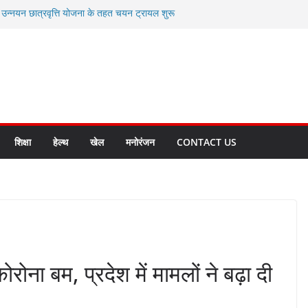
ी उन्नयन छात्रवृत्ति योजना के तहत चयन ट्रायल शुरू
 से स्वास्थ्य मंत्री सुबोध उनियाल व विधायक किशोर
सेप्शन के लिए अल्मोड़ा की गर्विता भाकुनी का
ा आपदा मित्र कैडेट्स का हुआ है चयन
ी सबसे बड़ी ताकत : मुख्यमंत्री पुष्कर सिंह धामी
ाज्य बनाने के संकल्प को करना होगा साकार- मुख्यमंत्री
शिक्षा
हेल्थ
खेल
मनोरंजन
CONTACT US
रोना बम, प्रदेश में मामलों ने बढ़ा दी