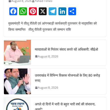
August 8, 2026
Pahad Times
F
W
Pi
X
T
Li
S
a
h
nt
el
n
h
मुख्यमंत्री ने तीलू रौतेली एवं आंगनबाड़ी कार्यकत्री पुरस्कार से मातृशक्ति को
c
at
er
e
k
ar
किया सम्मानित तीलू रौतेली पुरस्कार की सम्मान राशि
e
s
e
gr
e
e
b
A
st
a
dI
o
p
m
n
मतदाताओं से निरंतर संवाद करते रहें अधिकारी: सीईओ
o
p
August 8, 2026
k
उत्तराखंड में विभिन्न विकास योजनाओं के लिए 80 करोड़
रुपए
August 8, 2026
अगले दो दिनों में भारी से बहुत भारी वर्षा की संभावना,
अलर्ट!