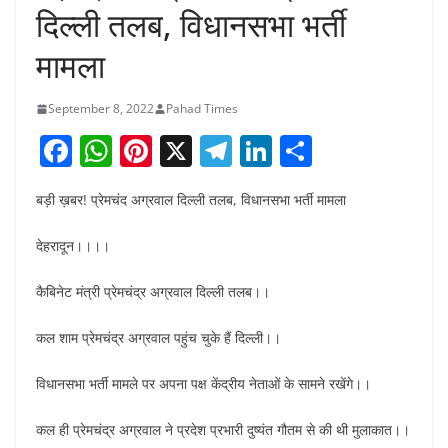
दिल्ली तलब, विधानसभा भर्ती
मामला
September 8, 2022
Pahad Times
F
W
Pi
X
T
Li
S
a
h
nt
el
n
h
बड़ी ख़बर! प्रेमचंद अग्रवाल दिल्ली तलब, विधानसभा भर्ती मामला
c
at
er
e
k
ar
e
s
e
gr
e
e
देहरादून।।।।
b
A
st
a
dI
कैबिनेट मंत्री प्रेमचंद्र अग्रवाल दिल्ली तलब।।
o
p
m
n
o
p
कल शाम प्रेमचंद्र अग्रवाल पहुंच चुके हैं दिल्ली।।
k
विधानसभा भर्ती मामले पर अपना पक्ष केंद्रीय नेताओं के सामने रखेंगे।।
कल ही प्रेमचंद्र अग्रवाल ने प्रदेश प्रभारी दुष्यंत गौतम से की थी मुलाकात।।