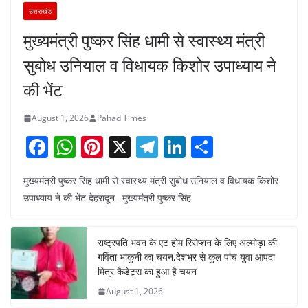
उत्तराखंड
मुख्यमंत्री पुष्कर सिंह धामी से स्वास्थ्य मंत्री
सुबोध उनियाल व विधायक किशोर उपाध्याय ने
की भेंट
August 1, 2026
Pahad Times
F
W
Pi
X
T
Li
S
a
h
nt
el
n
h
मुख्यमंत्री पुष्कर सिंह धामी से स्वास्थ्य मंत्री सुबोध उनियाल व विधायक किशोर
c
at
er
e
k
ar
उपाध्याय ने की भेंट देहरादून –मुख्यमंत्री पुष्कर सिंह
e
s
e
gr
e
e
b
A
st
a
dI
राष्ट्रपति भवन के एट होम रिसेप्शन के लिए अल्मोड़ा की
o
p
m
n
गर्विता भाकुनी का चयन,देशभर से कुल पांच युवा आपदा
o
p
मित्र कैडेट्स का हुआ है चयन
August 1, 2026
k