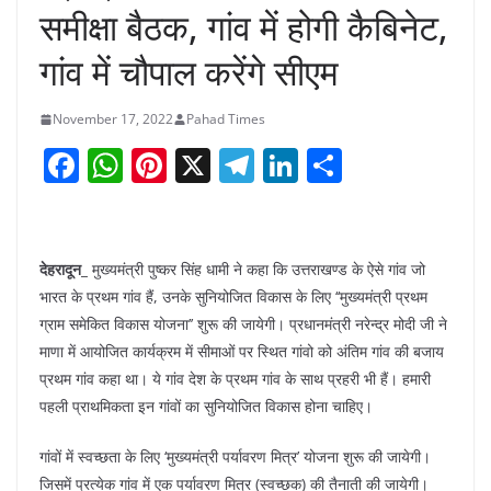
समीक्षा बैठक, गांव में होगी कैबिनेट,
गांव में चौपाल करेंगे सीएम
November 17, 2022
Pahad Times
F
W
Pi
X
T
Li
S
a
h
nt
el
n
h
c
at
er
e
k
ar
e
s
e
gr
e
e
देहरादून_
मुख्यमंत्री पुष्कर सिंह धामी ने कहा कि उत्तराखण्ड के ऐसे गांव जो
b
A
st
a
dI
भारत के प्रथम गांव हैं, उनके सुनियोजित विकास के लिए ‘‘मुख्यमंत्री प्रथम
ग्राम समेकित विकास योजना’’ शुरू की जायेगी। प्रधानमंत्री नरेन्द्र मोदी जी ने
o
p
m
n
माणा में आयोजित कार्यक्रम में सीमाओं पर स्थित गांवो को अंतिम गांव की बजाय
o
p
प्रथम गांव कहा था। ये गांव देश के प्रथम गांव के साथ प्रहरी भी हैं। हमारी
k
पहली प्राथमिकता इन गांवों का सुनियोजित विकास होना चाहिए।
गांवों में स्वच्छता के लिए ‘मुख्यमंत्री पर्यावरण मित्र’ योजना शुरू की जायेगी।
जिसमें प्रत्येक गांव में एक पर्यावरण मित्र (स्वच्छक) की तैनाती की जायेगी।