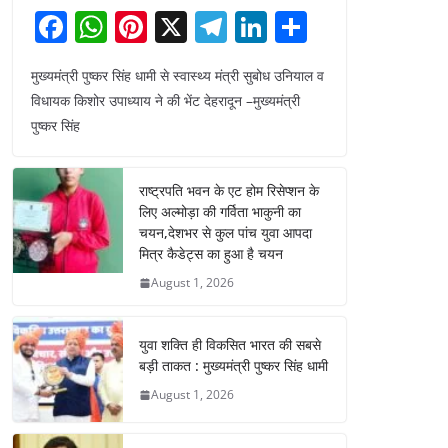
F
W
Pi
X
T
Li
S
a
h
nt
el
n
h
मुख्यमंत्री पुष्कर सिंह धामी से स्वास्थ्य मंत्री सुबोध उनियाल व
c
at
er
e
k
ar
विधायक किशोर उपाध्याय ने की भेंट देहरादून –मुख्यमंत्री
e
s
e
gr
e
e
पुष्कर सिंह
b
A
st
a
dI
o
p
m
n
राष्ट्रपति भवन के एट होम रिसेप्शन के
o
p
लिए अल्मोड़ा की गर्विता भाकुनी का
चयन,देशभर से कुल पांच युवा आपदा
k
मित्र कैडेट्स का हुआ है चयन
August 1, 2026
युवा शक्ति ही विकसित भारत की सबसे
बड़ी ताकत : मुख्यमंत्री पुष्कर सिंह धामी
August 1, 2026