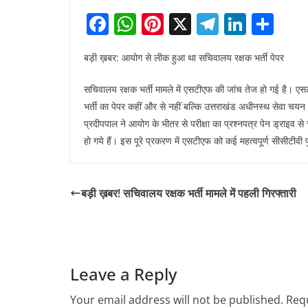
F
W
Pi
X
T
Li
S
a
h
nt
el
n
h
बड़ी ख़बर: आयोग से लीक हुआ था सचिवालय रक्षक भर्ती पेपर
c
at
er
e
k
ar
e
s
e
gr
e
e
सचिवालय रक्षक भर्ती मामले में एसटीएफ की जांच तेज हो गई है। एसटी
b
A
st
a
dI
भर्ती का पेपर कहीं और से नहीं बल्कि उत्तराखंड अधीनस्थ सेवा 
प्रदीपपाल ने आयोग के भीतर से परीक्षा का प्रश्नपत्र पेन ड्राइव स
o
p
m
n
हो गये हैं। इस पूरे प्रकरण में एसटीएफ को कई महत्वपूर्ण सीसीटीवी फ
o
p
k
बड़ी ख़बर! सचिवालय रक्षक भर्ती मामले में पहली गिरफ्तारी
Leave a Reply
Your email address will not be published.
Requ