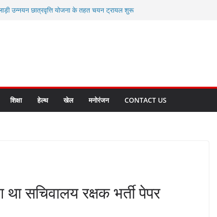
लाड़ी उन्नयन छात्रवृत्ति योजना के तहत चयन ट्रायल शुरू
 धामी से स्वास्थ्य मंत्री सुबोध उनियाल व विधायक किशोर
म रिसेप्शन के लिए अल्मोड़ा की गर्विता भाकुनी का
 युवा आपदा मित्र कैडेट्स का हुआ है चयन
रत की सबसे बड़ी ताकत : मुख्यमंत्री पुष्कर सिंह धामी
क्त राज्य बनाने के संकल्प को करना होगा साकार- मुख्यमंत्री
शिक्षा
हेल्थ
खेल
मनोरंजन
CONTACT US
था सचिवालय रक्षक भर्ती पेपर