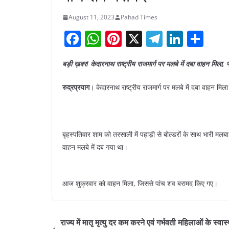
August 11, 2023
Pahad Times
F
W
Pi
X
T
Li
S
a
h
nt
el
n
h
बड़ी ख़बर! केदारनाथ राष्ट्रीय राजमार्ग पर मलबे में दबा वाहन मिला,
c
at
er
e
k
ar
e
s
e
gr
e
e
रुद्रप्रयाग
। केदारनाथ राष्ट्रीय राजमार्ग पर मलबे में दबा वाहन मि
b
A
st
a
dI
o
p
m
n
o
p
बृहस्पतिवार शाम को तरसाली में पहाड़ी से बोल्डरों के साथ भारी मलबा
वाहन मलबे में दब गया था।
k
आज शुक्रवार को वाहन मिला, जिससे पांच शव बरामद किए गए।
राज्य में मातृ मृत्यु दर कम करने एवं गर्भवती महिलाओं के स्वास