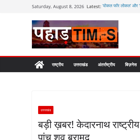
Skip
Latest:
‘वोकल फॉर लोकल’ और ‘लो
Saturday, August 8, 2026
to
सरकार
मतदाताओं से निरंतर संव
content
उत्तराखंड में विभिन्न 
अगले दो दिनों में भारी से
जनकल्याण, रोजगार, शिक
कैबिनेट के ऐतिहासिक फै
राष्ट्रीय
उत्तराखंड
अंतर्राष्ट्रीय
बिज़नेस
उत्तराखंड
बड़ी ख़बर! केदारनाथ राष्ट्रीय 
पांच शव बरामद