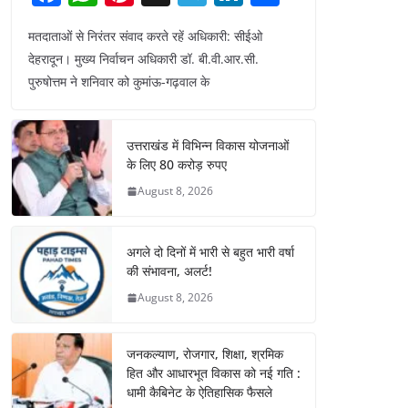
a
h
nt
el
n
h
मतदाताओं से निरंतर संवाद करते रहें अधिकारी: सीईओ
c
at
er
e
k
ar
देहरादून। मुख्य निर्वाचन अधिकारी डॉ. बी.वी.आर.सी.
e
s
e
gr
e
e
पुरुषोत्तम ने शनिवार को कुमांऊ-गढ़वाल के
b
A
st
a
dI
o
p
m
n
उत्तराखंड में विभिन्न विकास योजनाओं
o
p
के लिए 80 करोड़ रुपए
k
August 8, 2026
अगले दो दिनों में भारी से बहुत भारी वर्षा
की संभावना, अलर्ट!
August 8, 2026
जनकल्याण, रोजगार, शिक्षा, श्रमिक
हित और आधारभूत विकास को नई गति :
धामी कैबिनेट के ऐतिहासिक फैसले