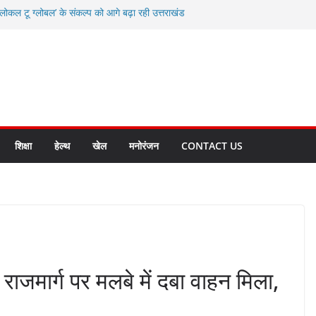
कल टू ग्लोबल’ के संकल्प को आगे बढ़ा रही उत्तराखंड
ाद करते रहें अधिकारी: सीईओ
विकास योजनाओं के लिए 80 करोड़ रुपए
 बहुत भारी वर्षा की संभावना, अलर्ट!
्षा, श्रमिक हित और आधारभूत विकास को नई गति : धामी
सले
शिक्षा
हेल्थ
खेल
मनोरंजन
CONTACT US
राजमार्ग पर मलबे में दबा वाहन मिला,