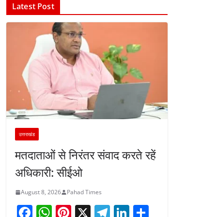
Latest Post
उत्तराखंड
मतदाताओं से निरंतर संवाद करते रहें
अधिकारी: सीईओ
August 8, 2026
Pahad Times
F
W
Pi
X
T
Li
S