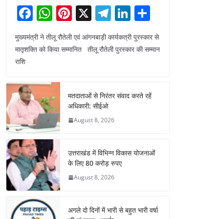
F
W
Pi
X
T
Li
S
a
h
nt
el
n
h
मुख्यमंत्री ने तीलू रौतेली एवं आंगनबाड़ी कार्यकत्री पुरस्कार से
c
at
er
e
k
ar
मातृशक्ति को किया सम्मानित तीलू रौतेली पुरस्कार की सम्मान
e
s
e
gr
e
e
राशि
b
A
st
a
dI
o
p
m
n
मतदाताओं से निरंतर संवाद करते रहें
o
p
अधिकारी: सीईओ
k
August 8, 2026
उत्तराखंड में विभिन्न विकास योजनाओं
के लिए 80 करोड़ रुपए
August 8, 2026
अगले दो दिनों में भारी से बहुत भारी वर्षा