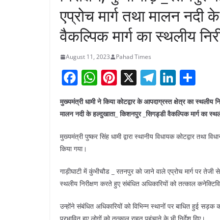
एप्रोच मार्ग तथा मालन नदी क
वैकल्पिक मार्ग का स्थलीय निरी
August 11, 2023
Pahad Times
F
W
Pi
X
T
Li
S
a
h
nt
el
n
h
मुख्यमंत्री धामी ने किया कोटद्वार के आपदाग्रस्त क्षेत्र का स्थलीय नि
c
at
er
e
k
ar
मालन नदी के हल्दुखाता_ किशनपुर _सिगड्डी वैकल्पिक मार्ग का स्थल
e
s
e
gr
e
e
b
A
st
a
dI
मुख्यमंत्री पुष्कर सिंह धामी द्वारा स्थानीय विधायक कोटद्वार तथा विधा
किया गया।
o
p
m
n
o
p
गाड़ीघाटी में कुंभीचौड _ रतनपुर को जाने वाले एप्रोच मार्ग पर तेज
k
स्थलीय निरीक्षण करते हुए संबंधित अधिकारियों को तत्काल कनेक्टिवि
उन्होंने संबंधित अधिकारियों को विभिन्न स्थानों पर बाधित हुई सड़क
प्रभावित हुए लोगों को तत्काल राहत पहुंचाने के भी निर्देश दिए।