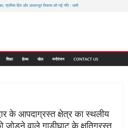
्षा, श्रमिक हित और आधारभूत विकास को नई गति : धामी
ैसले
ली एवं आंगनबाड़ी कार्यकत्री पुरस्कार से मातृशक्ति को किया
वाद करते रहें अधिकारी: सीईओ
 विकास योजनाओं के लिए 80 करोड़ रुपए
 बहुत भारी वर्षा की संभावना, अलर्ट!
शिक्षा
हेल्थ
खेल
मनोरंजन
CONTACT US
्वार के आपदाग्रस्त क्षेत्र का स्थलीय
 जोड़ने वाले गाड़ीघाट के क्षतिग्रस्त