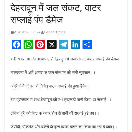
देहरादून में जल संकट, वाटर
सप्लाई पंप डैमेज
August 23, 2022
Pahad Times
F
W
Pi
X
T
Li
S
a
h
nt
el
n
h
बड़ी ख़बर! मालदेवता आपदा से देहरादून में जल संकट, वाटर सप्लाई पंप डैमेज
c
at
er
e
k
ar
e
s
e
gr
e
e
मालदेवता में आई आपदा से जल संस्थान को भारी नुकसान।।
b
A
st
a
dI
अंग्रेजों के दौरान से निर्मित वाटर सप्लाई पंप हुआ डैमेज।
o
p
m
n
o
p
इस प्रोजेक्ट से आधे देहरादून को 20 एमएलडी पानी किया था सप्लाई।।
k
लेकिन पूरे प्रोजेक्ट के तवाह होने से पानी की सप्लाई हुई ठप।।
जेसीबी, पोकलैंड और वर्करों के द्वारा मलवा हटाने का किया जा रहा है काम।।