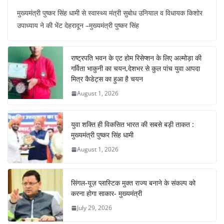
a
h
nt
el
n
h
मुख्यमंत्री पुष्कर सिंह धामी से स्वास्थ्य मंत्री सुबोध उनियाल व विधायक किशोर
c
at
er
e
k
ar
उपाध्याय ने की भेंट देहरादून –मुख्यमंत्री पुष्कर सिंह
e
s
e
gr
e
e
b
A
st
a
dI
राष्ट्रपति भवन के एट होम रिसेप्शन के लिए अल्मोड़ा की
o
p
m
n
गर्विता भाकुनी का चयन,देशभर से कुल पांच युवा आपदा
o
p
मित्र कैडेट्स का हुआ है चयन
August 1, 2026
k
युवा शक्ति ही विकसित भारत की सबसे बड़ी ताकत :
मुख्यमंत्री पुष्कर सिंह धामी
August 1, 2026
सिंगल-यूज़ प्लास्टिक मुक्त राज्य बनाने के संकल्प को
करना होगा साकार- मुख्यमंत्री
July 29, 2026