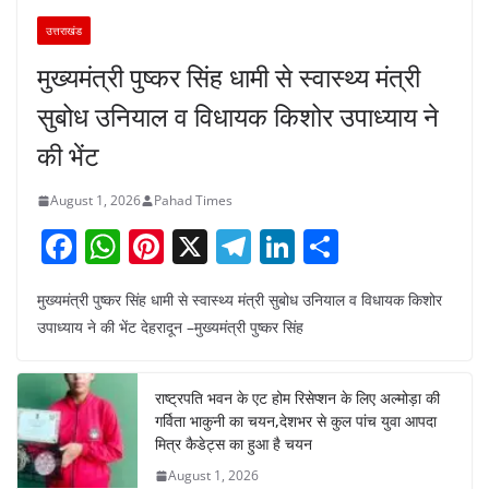
उत्तराखंड
मुख्यमंत्री पुष्कर सिंह धामी से स्वास्थ्य मंत्री
सुबोध उनियाल व विधायक किशोर उपाध्याय ने
की भेंट
August 1, 2026
Pahad Times
F
W
Pi
X
T
Li
S
a
h
nt
el
n
h
मुख्यमंत्री पुष्कर सिंह धामी से स्वास्थ्य मंत्री सुबोध उनियाल व विधायक किशोर
c
at
er
e
k
ar
उपाध्याय ने की भेंट देहरादून –मुख्यमंत्री पुष्कर सिंह
e
s
e
gr
e
e
b
A
st
a
dI
राष्ट्रपति भवन के एट होम रिसेप्शन के लिए अल्मोड़ा की
o
p
m
n
गर्विता भाकुनी का चयन,देशभर से कुल पांच युवा आपदा
o
p
मित्र कैडेट्स का हुआ है चयन
August 1, 2026