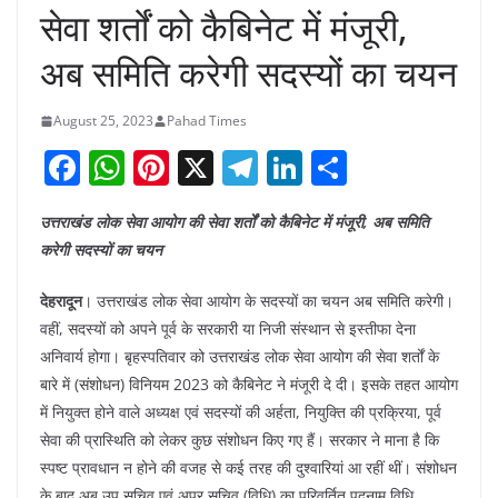
सेवा शर्तों को कैबिनेट में मंजूरी,
अब समिति करेगी सदस्यों का चयन
August 25, 2023
Pahad Times
F
W
Pi
X
T
Li
S
a
h
nt
el
n
h
उत्तराखंड लोक सेवा आयोग की सेवा शर्तों को कैबिनेट में मंजूरी, अब समिति
c
at
er
e
k
ar
करेगी सदस्यों का चयन
e
s
e
gr
e
e
b
A
st
a
dI
देहरादून
। उत्तराखंड लोक सेवा आयोग के सदस्यों का चयन अब समिति करेगी।
वहीं, सदस्यों को अपने पूर्व के सरकारी या निजी संस्थान से इस्तीफा देना
o
p
m
n
अनिवार्य होगा। बृहस्पतिवार को उत्तराखंड लोक सेवा आयोग की सेवा शर्तों के
o
p
बारे में (संशोधन) विनियम 2023 को कैबिनेट ने मंजूरी दे दी। इसके तहत आयोग
k
में नियुक्त होने वाले अध्यक्ष एवं सदस्यों की अर्हता, नियुक्ति की प्रक्रिया, पूर्व
सेवा की प्रास्थिति को लेकर कुछ संशोधन किए गए हैं। सरकार ने माना है कि
स्पष्ट प्रावधान न होने की वजह से कई तरह की दुश्वारियां आ रहीं थीं। संशोधन
के बाद अब उप सचिव एवं अपर सचिव (विधि) का परिवर्तित पदनाम विधि