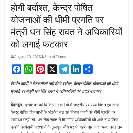
होगी बर्दाश्त, केन्द्र पोषित
योजनाओं की धीमी प्रगति पर
मंत्री धन सिंह रावत ने अधिकारियों
को लगाई फटकार
August 25, 2023
Pahad Times
F
W
Pi
X
T
Li
S
a
h
nt
el
n
h
निर्माण कार्यों में लेटलतीफी नहीं होगी बर्दाश्त, केन्द्र पोषित योजनाओं की धीमी
c
at
er
e
k
ar
प्रगति पर मंत्री धन सिंह रावत ने अधिकारियों को लगाई फटकार
e
s
e
gr
e
e
b
A
st
a
dI
देहरादून_
प्रदेशभर की चिकित्सा इकाईयों में राष्ट्रीय स्वास्थ्य मिशन एवं अन्य
केन्द्र पोषित योजनाओं के अंतर्गत चल रहे निर्माण कार्यों की धीमी प्रगति पर
o
p
m
n
स्वास्थ्य मंत्री डॉ. धन सिंह रावत ने विभागीय अधिकारियों को आड़े हाथ लिया।
o
p
उन्होंने कार्यदायी संस्थाओं के ढुलमुल रवैये पर भी गहरी नाराजगी व्यक्त की। तय