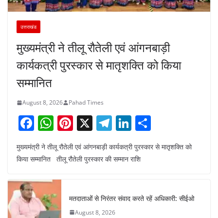
उत्तराखंड
मुख्यमंत्री ने तीलू रौतेली एवं आंगनबाड़ी
कार्यकत्री पुरस्कार से मातृशक्ति को किया
सम्मानित
August 8, 2026
Pahad Times
F
W
Pi
X
T
Li
S
a
h
nt
el
n
h
मुख्यमंत्री ने तीलू रौतेली एवं आंगनबाड़ी कार्यकत्री पुरस्कार से मातृशक्ति को
c
at
er
e
k
ar
किया सम्मानित तीलू रौतेली पुरस्कार की सम्मान राशि
e
s
e
gr
e
e
b
A
st
a
dI
o
p
m
n
मतदाताओं से निरंतर संवाद करते रहें अधिकारी: सीईओ
o
p
August 8, 2026