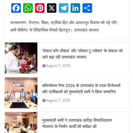
F
W
Pi
X
T
Li
S
a
h
nt
el
n
h
जनकल्याण, रोजगार, शिक्षा, श्रमिक हित और आधारभूत विकास को नई गति :
c
at
er
e
k
ar
धामी कैबिनेट के ऐतिहासिक फैसले देहरादून। उत्तराखंड सरकार
e
s
e
gr
e
e
b
A
st
a
dI
‘वोकल फॉर लोकल’ और ‘लोकल टू ग्लोबल’ के संकल्प को
o
p
m
n
आगे बढ़ा रही उत्तराखंड सरकार
o
p
August 7, 2026
k
कॉमनवेल्थ गेम्स 2026 के उत्तराखंड के पदक विजेताओं
और प्रशिक्षकों को मुख्यमंत्री धामी ने किया सम्मानित
August 7, 2026
मुख्यमंत्री धामी ने उत्तराखंड क्रीड़ा विश्वविद्यालय
गौलापार के निर्माण कार्यों की समीक्षा की