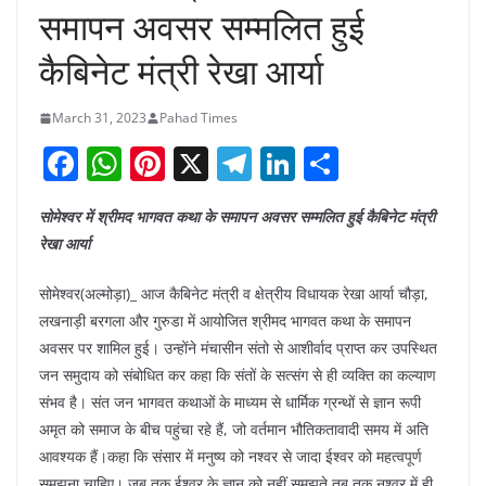
समापन अवसर सम्मलित हुई
कैबिनेट मंत्री रेखा आर्या
March 31, 2023
Pahad Times
F
W
Pi
X
T
Li
S
a
h
nt
el
n
h
सोमेश्वर में श्रीमद भागवत कथा के समापन अवसर सम्मलित हुई कैबिनेट मंत्री
c
at
er
e
k
ar
रेखा आर्या
e
s
e
gr
e
e
b
A
st
a
dI
सोमेश्वर(अल्मोड़ा)_ आज कैबिनेट मंत्री व क्षेत्रीय विधायक रेखा आर्या चौड़ा,
लखनाड़ी बरगला और गुरुडा में आयोजित श्रीमद भागवत कथा के समापन
o
p
m
n
अवसर पर शामिल हुई। उन्होंने मंचासीन संतो से आशीर्वाद प्राप्त कर उपस्थित
o
p
जन समुदाय को संबोधित कर कहा कि संतों के सत्संग से ही व्यक्ति का कल्याण
k
संभव है। संत जन भागवत कथाओं के माध्यम से धार्मिक ग्रन्थों से ज्ञान रूपी
अमृत को समाज के बीच पहुंचा रहे हैं, जो वर्तमान भौतिकतावादी समय में अति
आवश्यक हैं।कहा कि संसार में मनुष्य को नश्वर से जादा ईश्वर को महत्वपूर्ण
समझना चाहिए। जब तक ईश्वर के ज्ञान को नहीं समझते तब तक नश्वर में ही