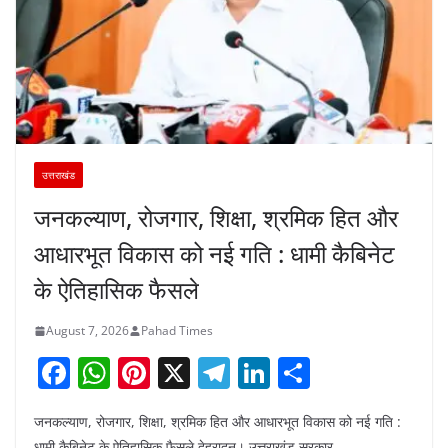
उत्तराखंड
जनकल्याण, रोजगार, शिक्षा, श्रमिक हित और
आधारभूत विकास को नई गति : धामी कैबिनेट
के ऐतिहासिक फैसले
August 7, 2026
Pahad Times
F
W
Pi
X
T
Li
S
a
h
nt
el
n
h
जनकल्याण, रोजगार, शिक्षा, श्रमिक हित और आधारभूत विकास को नई गति :
c
at
er
e
k
ar
धामी कैबिनेट के ऐतिहासिक फैसले देहरादून। उत्तराखंड सरकार