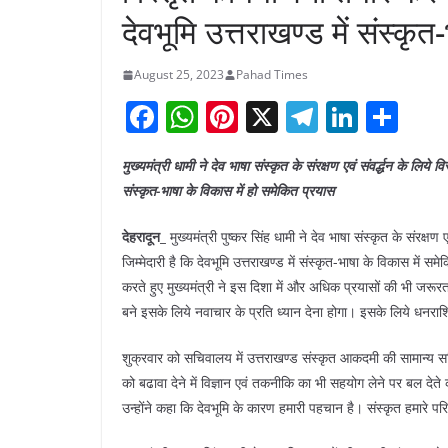
देवभूमि उत्तराखण्ड में संस्कृ
August 25, 2023
Pahad Times
F
W
Pi
X
T
Li
S
a
h
nt
el
n
h
मुख्यमंत्री धामी ने देव भाषा संस्कृत के संरक्षण एवं संवर्द्धन के लिये 
c
at
er
e
k
ar
संस्कृत-भाषा के विकास में हो समेकित प्रयास
e
s
e
gr
e
e
b
A
st
a
dI
देहरादून_
मुख्यमंत्री पुष्कर सिंह धामी ने देव भाषा संस्कृत के संरक्षण
जिम्मेदारी है कि देवभूमि उत्तराखण्ड में संस्कृत-भाषा के विकास में स
o
p
m
n
करते हुए मुख्यमंत्री ने इस दिशा में और अधिक प्रयासों की भी जरूरत
o
p
बने इसके लिये नवाचार के प्रति ध्यान देना होगा। इसके लिये धनराश
k
शुक्रवार को सचिवालय में उत्तराखण्ड संस्कृत आकदमी की सामान्य समित
को बढावा देने में विज्ञान एवं तकनीकि का भी सहयोग लेने पर बल देते 
उन्होंने कहा कि देवभूमि के कारण हमारी पहचान है। संस्कृत हमारे परि