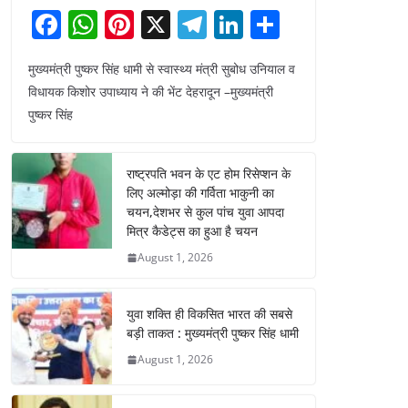
F
W
Pi
X
T
Li
S
a
h
nt
el
n
h
मुख्यमंत्री पुष्कर सिंह धामी से स्वास्थ्य मंत्री सुबोध उनियाल व
c
at
er
e
k
ar
विधायक किशोर उपाध्याय ने की भेंट देहरादून –मुख्यमंत्री
e
s
e
gr
e
e
पुष्कर सिंह
b
A
st
a
dI
o
p
m
n
राष्ट्रपति भवन के एट होम रिसेप्शन के
o
p
लिए अल्मोड़ा की गर्विता भाकुनी का
चयन,देशभर से कुल पांच युवा आपदा
k
मित्र कैडेट्स का हुआ है चयन
August 1, 2026
युवा शक्ति ही विकसित भारत की सबसे
बड़ी ताकत : मुख्यमंत्री पुष्कर सिंह धामी
August 1, 2026