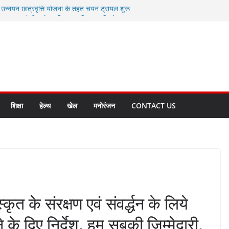
ी उन्नयन छात्रवृत्ति योजना के तहत चयन ट्रायल शुरू
 से स्वास्थ्य मंत्री सुबोध उनियाल व विधायक किशोर
सेप्शन के लिए अल्मोड़ा की गर्विता भाकुनी का
ा आपदा मित्र कैडेट्स का हुआ है चयन
ी सबसे बड़ी ताकत : मुख्यमंत्री पुष्कर सिंह धामी
ाज्य बनाने के संकल्प को करना होगा साकार- मुख्यमंत्री
शिक्षा
हेल्थ
खेल
मनोरंजन
CONTACT US
्कृत के संरक्षण एवं संवर्द्धन के लिये
 के दिए निर्देश, हम सबकी जिम्मेदारी,