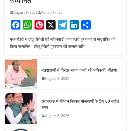
सम्मानित
August 8, 2026
Pahad Times
F
W
Pi
X
T
Li
S
a
h
nt
el
n
h
मुख्यमंत्री ने तीलू रौतेली एवं आंगनबाड़ी कार्यकत्री पुरस्कार से मातृशक्ति को
c
at
er
e
k
ar
किया सम्मानित तीलू रौतेली पुरस्कार की सम्मान राशि
e
s
e
gr
e
e
b
A
st
a
dI
o
p
m
n
मतदाताओं से निरंतर संवाद करते रहें अधिकारी: सीईओ
o
p
August 8, 2026
k
उत्तराखंड में विभिन्न विकास योजनाओं के लिए 80 करोड़
रुपए
August 8, 2026