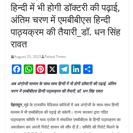
हिन्दी में भी होगी डॉक्टरी की पढ़ाई,
अंतिम चरण में एमबीबीएस हिन्दी
पाठ्यक्रम की तैयारी_डॉ. धन सिंह
रावत
August 25, 2023
Pahad Times
F
W
Pi
X
T
Li
S
a
h
nt
el
n
h
अब अंग्रेजी माध्यम के साथ-साथ हिन्दी में भी होगी डॉक्टरी की पढ़ाई, अंतिम
c
at
er
e
k
ar
चरण में एमबीबीएस हिन्दी पाठ्यक्रम की तैयारी_डॉ. धन सिंह रावत
e
s
e
gr
e
e
b
A
st
a
dI
देहरादून_
सूबे के राजकीय मेडिकल कॉलेजों में अब अंग्रेजी के साथ-साथ हिन्दी
माध्यम में भी एमबीबीएस की पढ़ाई हो सकेगी। राज्य सरकार द्वारा गठित
o
p
m
n
पाठ्यक्रम समिति ने मध्य प्रदेश में संचालित एमबीबीएस के हिन्दी पाठ्यक्रम का
o
p
अवलोकन कर अपनी रिपोर्ट शासन को सौंप दी है। समिति की रिपोर्ट मिलने के