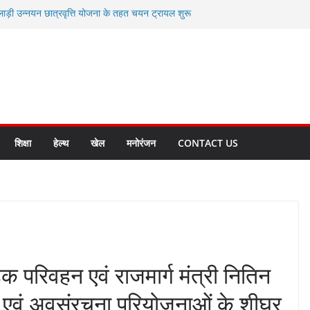
लाड़ी उन्नयन छात्रवृत्ति योजना के तहत चयन ट्रायल शुरू
 धामी से स्वास्थ्य मंत्री सुबोध उनियाल व विधायक किशोर
म रिसेप्शन के लिए अल्मोड़ा की गर्विता भाकुनी का
 युवा आपदा मित्र कैडेट्स का हुआ है चयन
रत की सबसे बड़ी ताकत : मुख्यमंत्री पुष्कर सिंह धामी
क्त राज्य बनाने के संकल्प को करना होगा साकार- मुख्यमंत्री
शिक्षा
हेल्थ
खेल
मनोरंजन
CONTACT US
सड़क परिवहन एवं राजमार्ग मंत्री नितिन
 एवं अवसंरचना परियोजनाओं के शीघ्र