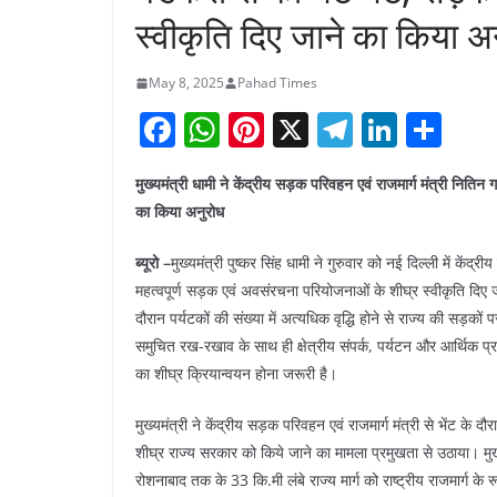
स्वीकृति दिए जाने का किया अ
May 8, 2025
Pahad Times
F
W
Pi
X
T
Li
S
a
h
nt
el
n
h
मुख्यमंत्री धामी ने केंद्रीय सड़क परिवहन एवं राजमार्ग मंत्री निति
c
at
er
e
k
ar
का किया अनुरोध
e
s
e
gr
e
e
b
A
st
a
dI
ब्यूरो –
मुख्यमंत्री पुष्कर सिंह धामी ने गुरुवार को नई दिल्ली में के
महत्वपूर्ण सड़क एवं अवसंरचना परियोजनाओं के शीघ्र स्वीकृति दिए जाने
o
p
m
n
दौरान पर्यटकों की संख्या में अत्यधिक वृद्धि होने से राज्य की सड़
o
p
समुचित रख-रखाव के साथ ही क्षेत्रीय संपर्क, पर्यटन और आर्थिक प्र
k
का शीघ्र क्रियान्वयन होना जरूरी है।
मुख्यमंत्री ने केंद्रीय सड़क परिवहन एवं राजमार्ग मंत्री से भेंट क
शीघ्र राज्य सरकार को किये जाने का मामला प्रमुखता से उठाया। मु
रोशनाबाद तक के 33 कि.मी लंबे राज्य मार्ग को राष्ट्रीय राजमार्ग 