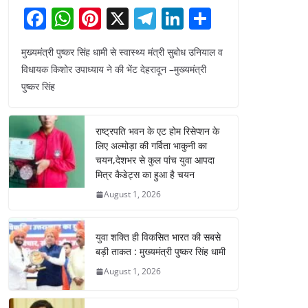
F
W
Pi
X
T
Li
S
a
h
nt
el
n
h
मुख्यमंत्री पुष्कर सिंह धामी से स्वास्थ्य मंत्री सुबोध उनियाल व
c
at
er
e
k
ar
विधायक किशोर उपाध्याय ने की भेंट देहरादून –मुख्यमंत्री
e
s
e
gr
e
e
पुष्कर सिंह
b
A
st
a
dI
o
p
m
n
राष्ट्रपति भवन के एट होम रिसेप्शन के
o
p
लिए अल्मोड़ा की गर्विता भाकुनी का
चयन,देशभर से कुल पांच युवा आपदा
k
मित्र कैडेट्स का हुआ है चयन
August 1, 2026
युवा शक्ति ही विकसित भारत की सबसे
बड़ी ताकत : मुख्यमंत्री पुष्कर सिंह धामी
August 1, 2026