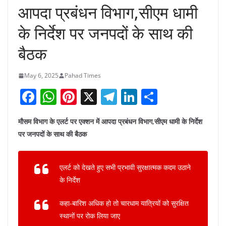
आपदा प्रबंधन विभाग,सीएम धामी
के निर्देश पर जनपदों के साथ की
बैठक
May 6, 2025
Pahad Times
F
W
Pi
X
T
Li
S
a
h
nt
el
n
h
मौसम विभाग के एलर्ट पर एक्शन में आपदा प्रबंधन विभाग,सीएम धामी के निर्देश
c
at
er
e
k
ar
पर जनपदों के साथ की बैठक
e
s
e
gr
e
e
b
A
st
a
dI
एलर्ट को देखते हुए सभी प्रभावी सुरक्षात्मक कदम उठाने
o
p
m
n
के निर्देश
o
p
कहा-बारिश अधिक हो तो चारधाम यात्रियों को सुरक्षित
k
स्थानों पर रोक लिया जाए