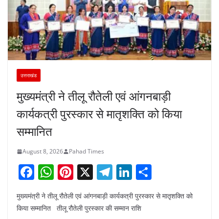
उत्तराखंड
मुख्यमंत्री ने तीलू रौतेली एवं आंगनबाड़ी
कार्यकत्री पुरस्कार से मातृशक्ति को किया
सम्मानित
August 8, 2026
Pahad Times
F
W
Pi
X
T
Li
S
a
h
nt
el
n
h
मुख्यमंत्री ने तीलू रौतेली एवं आंगनबाड़ी कार्यकत्री पुरस्कार से मातृशक्ति को
c
at
er
e
k
ar
किया सम्मानित तीलू रौतेली पुरस्कार की सम्मान राशि
e
s
e
gr
e
e