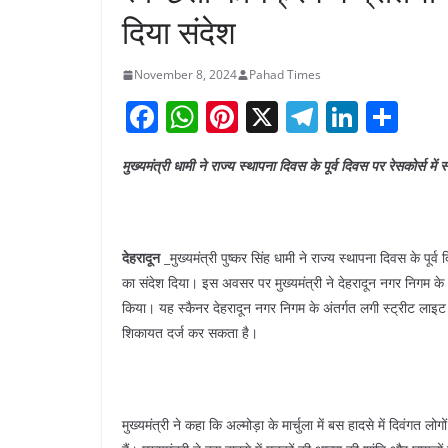
दिया संदेश
November 8, 2024
Pahad Times
F
W
Pi
X
T
Li
S
a
h
nt
el
n
h
मुख्यमंत्री धामी ने राज्य स्थापना दिवस के पूर्व दिवस पर रेसकोर्स मे
c
at
er
e
k
ar
e
s
e
gr
e
e
b
A
st
a
dI
देहरादून
_मुख्यमंत्री पुष्कर सिंह धामी ने राज्य स्थापना दिवस के पूर्
o
p
m
n
का संदेश दिया। इस अवसर पर मुख्यमंत्री ने देहरादून नगर निगम के 
o
p
किया। यह स्कैनर देहरादून नगर निगम के अंतर्गत लगी स्ट्रीट लाइट 
k
शिकायत दर्ज कर सकता है।
मुख्यमंत्री ने कहा कि अल्मोड़ा के मार्चुला में बस हादसे में दिवंगत 