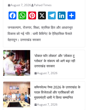
August 7, 2026
Pahad Times
F
W
Pi
X
T
Li
S
a
h
nt
el
n
h
जनकल्याण, रोजगार, शिक्षा, श्रमिक हित और आधारभूत
c
at
er
e
k
ar
विकास को नई गति : धामी कैबिनेट के ऐतिहासिक फैसले
e
s
e
gr
e
e
देहरादून। उत्तराखंड सरकार
b
A
st
a
dI
o
p
m
n
‘वोकल फॉर लोकल’ और ‘लोकल टू
o
p
ग्लोबल’ के संकल्प को आगे बढ़ा रही
उत्तराखंड सरकार
k
August 7, 2026
कॉमनवेल्थ गेम्स 2026 के उत्तराखंड के
पदक विजेताओं और प्रशिक्षकों को
मुख्यमंत्री धामी ने किया सम्मानित
August 7, 2026