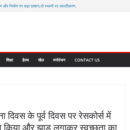
ग और निर्माण पर बड़ा एक्शन,दो स्थानों पर ध्वस्तीकरण,
माण सील
्षा, श्रमिक हित और आधारभूत विकास को नई गति : धामी
सले
कल टू ग्लोबल’ के संकल्प को आगे बढ़ा रही उत्तराखंड
े उत्तराखंड के पदक विजेताओं और प्रशिक्षकों को
सम्मानित
ाखंड क्रीड़ा विश्वविद्यालय गौलापार के निर्माण कार्यों की
शिक्षा
हेल्थ
खेल
मनोरंजन
CONTACT US
ना दिवस के पूर्व दिवस पर रेसकोर्स में
भाग किया और झाड़ू लगाकर स्वच्छता का