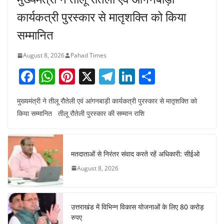
कार्यकत्री पुरस्कार से मातृशक्ति को किया
सम्मानित
August 8, 2026
Pahad Times
F
W
Pi
X
T
Li
S
a
h
nt
el
n
h
मुख्यमंत्री ने तीलू रौतेली एवं आंगनबाड़ी कार्यकत्री पुरस्कार से मातृशक्ति को
c
at
er
e
k
ar
किया सम्मानित तीलू रौतेली पुरस्कार की सम्मान राशि
e
s
e
gr
e
e
b
A
st
a
dI
o
p
m
n
मतदाताओं से निरंतर संवाद करते रहें अधिकारी: सीईओ
o
p
August 8, 2026
k
उत्तराखंड में विभिन्न विकास योजनाओं के लिए 80 करोड़
रुपए