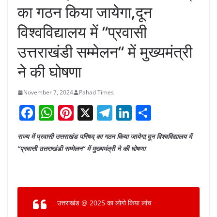
का गठन किया जायेगा,दून
विश्वविद्यालय में “प्रवासी
उत्तराखंडी सम्मेलन“ में मुख्यमंत्री
ने की घोषणा
November 7, 2024
Pahad Times
F
W
Pi
X
T
Li
S
a
h
nt
el
n
h
राज्य में प्रवासी उत्तराखंड परिषद् का गठन किया जायेगा,दून विश्वविद्यालय में
c
at
er
e
k
ar
“प्रवासी उत्तराखंडी सम्मेलन“ में मुख्यमंत्री ने की घोषणा
e
s
e
gr
e
e
b
A
st
a
dI
o
p
m
n
o
p
उत्तराखंड @ 2025 का लोगो किया लांच